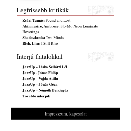
rész: Irving Ashby – Memoirs
Legfrissebb kritikák
2026. augusztus 04.
10 éve halt meg lapunk főszerkesztő-
Zsári Tamás:
Found and Lost
Akinmusire, Ambrose:
helyettese, Csányi Attila
Slo-Mo Neon Luminate
Hoverings
2026. augusztus 04.
Shadowlands:
Two Minds
45 éve történt… Jazz-rock albumok 1981-
Rich, Lisa:
I Still Rise
ből - Shakatak „Drivin’ Hard”
2026. augusztus 03.
Interjú fiatalokkal
Jazz a Márványteremben – Mizar (2008.
JazzUp – Liska Szilárd Lél
január 4.)
JazzUp - Jónás Fülöp
2026. augusztus 03.
JazzUp – Vajda Attila
Gondolataim - 2026 (XI. évfolyam - 8. rész)
JazzUp – Jónás Géza
JazzUp – Németh Bendegúz
2026. augusztus 02.
További interjúk
Exkluzív interjú Bóna Lászlóval
2026. augusztus 01.
Impresszum, kapcsolat
Ma 40 éves Gyarmati Gábor és 54 éves
Florian Ross
2026. augusztus 01.