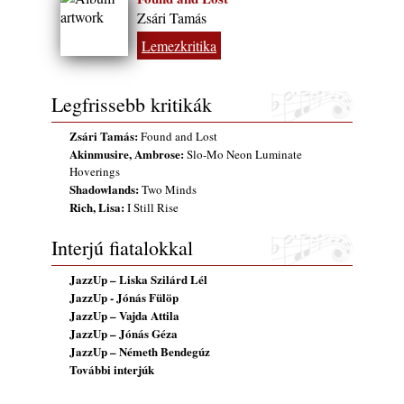
2026. augusztus 01.
Zsári Tamás
2026-os jazzfesztiválok, amelyekről én is
Lemezkritika
tudok… 18. rész: Zempléni Fesztivál
(Sátoraljaújhely – 2026. augusztus 13-23.)
2026. augusztus 01.
Legfrissebb kritikák
Jazz-rock albumok 1986-ból - John Scofield
Zsári Tamás:
Found and Lost
„Still Warm”
Akinmusire, Ambrose:
Slo-Mo Neon Luminate
2026. augusztus 01.
Hoverings
Shadowlands:
Two Minds
Ma 40 éves Gyarmati Gábor és 54 éves
Rich, Lisa:
I Still Rise
Florian Ross
2026. augusztus 01.
Interjú fiatalokkal
Vér, tornádó és jazz – megjelent a Daveform
Quintet és Kurt Rosenwinkel közös
JazzUp – Liska Szilárd Lél
lemezének új előfutára, a Sharknado
JazzUp - Jónás Fülöp
2026. július 31.
JazzUp – Vajda Attila
JazzUp – Jónás Géza
A Grencsoport Lewis Jordan-nel a
JazzUp – Németh Bendegúz
Meseházban
További interjúk
2026. július 31.