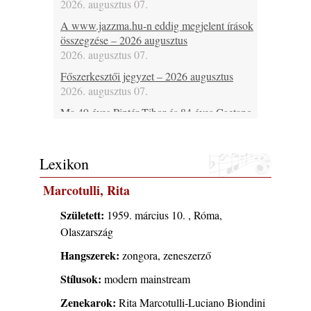
2026. augusztus 07.
A www.jazzma.hu-n eddig megjelent írások
összegzése – 2026 augusztus
2026. augusztus 07.
Főszerkesztői jegyzet – 2026 augusztus
2026. augusztus 07.
Ma 49 éves Pintér Tibor és 84 éves Caetano
Veloso
2026. augusztus 07.
Lexikon
Ma lenne 85 éves Howard Johnson
2026. augusztus 07.
Marcotulli, Rita
Ma 95 éve halt meg Bix Beiderbecke
2026. augusztus 07.
Született:
1959. március 10. , Róma,
Olaszarszág
Jazz-rock albumok 1985-ből - Issei Noro
„Sweet Sphere”
Hangszerek:
zongora, zeneszerző
2026. augusztus 07.
Stílusok:
modern mainstream
Ezen a napon – augusztus 7. (2026)
2026. augusztus 07.
Zenekarok:
Rita Marcotulli-Luciano Biondini