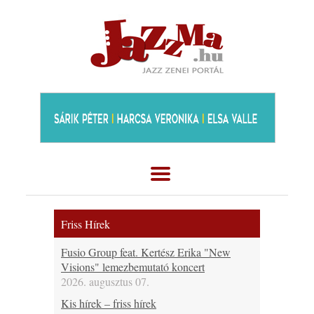
Friss Hírek
Fusio Group feat. Kertész Erika "New
Visions" lemezbemutató koncert
2026. augusztus 07.
Kis hírek – friss hírek