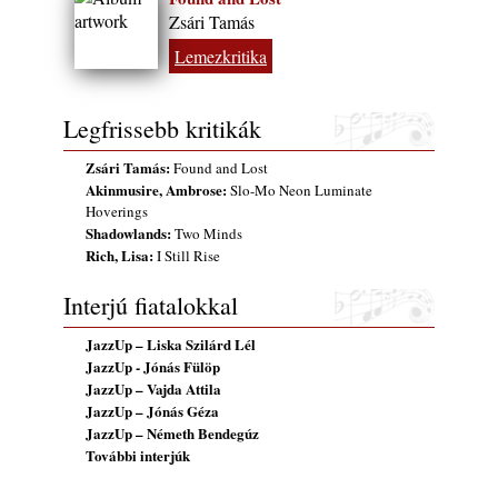
(Sátoraljaújhely – 2026. augusztus 13-23.)
Zsári Tamás
2026. augusztus 01.
Lemezkritika
Jazz-rock albumok 1986-ból - John Scofield
„Still Warm”
2026. augusztus 01.
Legfrissebb kritikák
Ma 40 éves Gyarmati Gábor és 54 éves
Zsári Tamás:
Found and Lost
Florian Ross
Akinmusire, Ambrose:
Slo-Mo Neon Luminate
2026. augusztus 01.
Hoverings
Shadowlands:
Two Minds
Vér, tornádó és jazz – megjelent a Daveform
Rich, Lisa:
I Still Rise
Quintet és Kurt Rosenwinkel közös
lemezének új előfutára, a Sharknado
Interjú fiatalokkal
2026. július 31.
A Grencsoport Lewis Jordan-nel a
JazzUp – Liska Szilárd Lél
Meseházban
JazzUp - Jónás Fülöp
2026. július 31.
JazzUp – Vajda Attila
JazzUp – Jónás Géza
A JÜ a Meseházban
JazzUp – Németh Bendegúz
2026. július 30.
További interjúk
Magyar jazzmuzsikus szülők és zenész