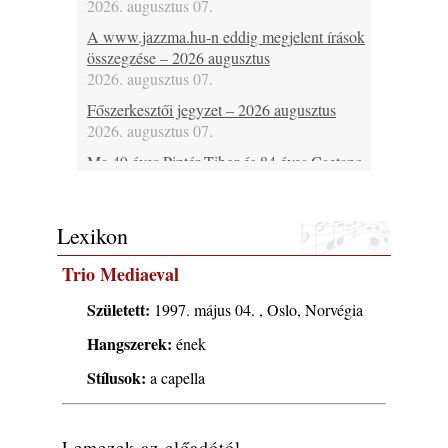
2026. augusztus 07.
A www.jazzma.hu-n eddig megjelent írások
összegzése – 2026 augusztus
2026. augusztus 07.
Főszerkesztői jegyzet – 2026 augusztus
2026. augusztus 07.
Ma 49 éves Pintér Tibor és 84 éves Caetano
Veloso
2026. augusztus 07.
Lexikon
Ma lenne 85 éves Howard Johnson
2026. augusztus 07.
Trio Mediaeval
Ma 95 éve halt meg Bix Beiderbecke
2026. augusztus 07.
Született:
1997. május 04. , Oslo, Norvégia
Jazz-rock albumok 1985-ből - Issei Noro
Hangszerek:
ének
„Sweet Sphere”
Stílusok:
a capella
2026. augusztus 07.
Ezen a napon – augusztus 7. (2026)
2026. augusztus 07.
Lemezek az előadótól