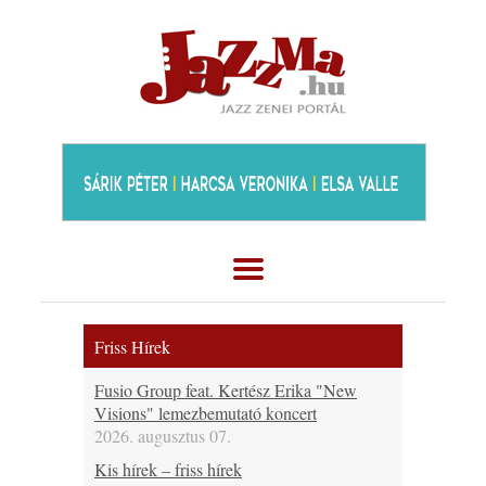
Friss Hírek
Fusio Group feat. Kertész Erika "New
Visions" lemezbemutató koncert
2026. augusztus 07.
Kis hírek – friss hírek