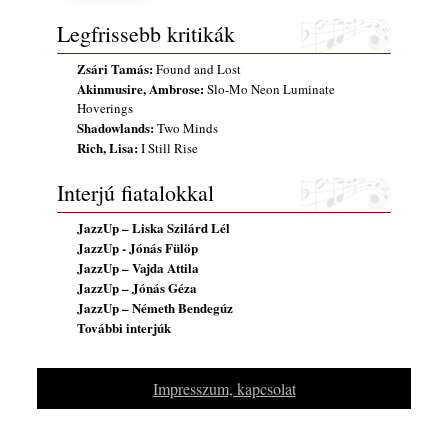
2026. augusztus 01.
Legfrissebb kritikák
2026-os jazzfesztiválok, amelyekről én is
tudok… 18. rész: Zempléni Fesztivál
Zsári Tamás:
Found and Lost
(Sátoraljaújhely – 2026. augusztus 13-23.)
Akinmusire, Ambrose:
Slo-Mo Neon Luminate
Hoverings
2026. augusztus 01.
Shadowlands:
Two Minds
Jazz-rock albumok 1986-ból - John Scofield
Rich, Lisa:
I Still Rise
„Still Warm”
2026. augusztus 01.
Interjú fiatalokkal
Ma 40 éves Gyarmati Gábor és 54 éves
JazzUp – Liska Szilárd Lél
Florian Ross
JazzUp - Jónás Fülöp
2026. augusztus 01.
JazzUp – Vajda Attila
Vér, tornádó és jazz – megjelent a Daveform
JazzUp – Jónás Géza
Quintet és Kurt Rosenwinkel közös
JazzUp – Németh Bendegúz
További interjúk
lemezének új előfutára, a Sharknado
2026. július 31.
A Grencsoport Lewis Jordan-nel a
Impresszum, kapcsolat
Meseházban
2026. július 31.