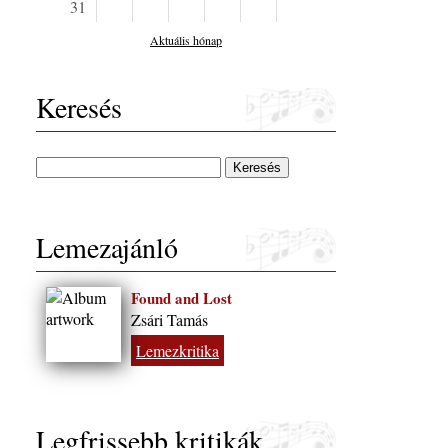
31
Aktuális hónap
Keresés
Lemezajánló
Found and Lost
Zsári Tamás
Lemezkritika
Legfrissebb kritikák