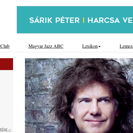
 Club
Magyar Jazz ABC
Lexikon
Lemez
zése –