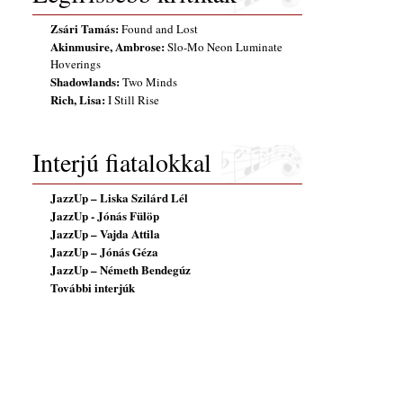
Zsári Tamás:
Found and Lost
Akinmusire, Ambrose:
Slo-Mo Neon Luminate
Hoverings
Shadowlands:
Two Minds
Rich, Lisa:
I Still Rise
Interjú fiatalokkal
JazzUp – Liska Szilárd Lél
JazzUp - Jónás Fülöp
JazzUp – Vajda Attila
JazzUp – Jónás Géza
JazzUp – Németh Bendegúz
További interjúk