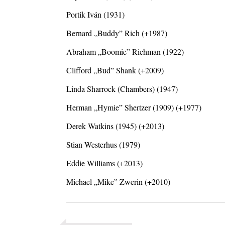
2026. július 30.
Portik Iván (1931)
The Next Generation — 11. rész: Horváth Szabolcs
Bernard „Buddy” Rich (+1987)
2026. július 25.
Eged Márton: Old Songs
Abraham „Boomie” Richman (1922)
2026. július 25.
Clifford „Bud” Shank (+2009)
Zsári Tamás: Found and Lost
2026. július 24.
Linda Sharrock (Chambers) (1947)
FREE JAZZ ALBUMS 2026 - 134. rész
Herman „Hymie” Shertzer (1909) (+1977)
2026. július 16.
Derek Watkins (1945) (+2013)
A free jazz kiemelkedő alakjai - 79. rész: Marion 
2026. július 13.
Stian Westerhus (1979)
Eddie Williams (+2013)
Michael „Mike” Zwerin (+2010)