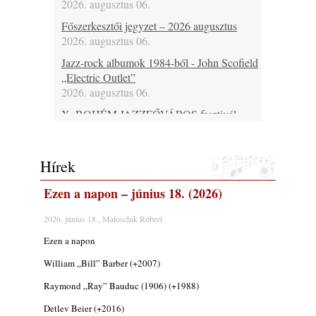
2026. augusztus 06.
Főszerkesztői jegyzet – 2026 augusztus
2026. augusztus 06.
Jazz-rock albumok 1984-ből - John Scofield
„Electric Outlet”
2026. augusztus 06.
X. BOHÉM JAZZFŐVÁROS fesztivál,
Kecskemét, 2026. augusztus 6-9.: 4 nap, 4
színpad, 10 ország zenészei, 40 óra zene és
tánc!
Hírek
2026. augusztus 05.
Ezen a napon – június 18. (2026)
Magyar Jazz ABC – 541. rész: Juhász
Márton
2026. június 18., Maloschik Róbert
2026. augusztus 05.
Ezen a napon
Jazz-rock albumok 1983-ból - John Scofield
„Out like a Light”
William „Bill” Barber (+2007)
2026. augusztus 05.
Raymond „Ray” Bauduc (1906) (+1988)
Jazz-rock albumok 1982-ből - John Scofield
Detlev Beier (+2016)
„Shinola”