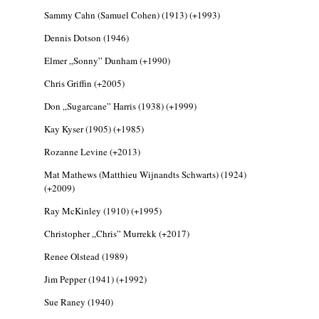
2026. augusztus 04.
Sammy Cahn (Samuel Cohen) (1913) (+1993)
Kikkel beszéltem 2.0 – 5. rész: D
Dennis Dotson (1946)
2026. augusztus 04.
Elmer „Sonny” Dunham (+1990)
Lemezek a hatvanas-hetvenes évekből - 84.
Chris Griffin (+2005)
rész: Irving Ashby – Memoirs
2026. augusztus 04.
Don „Sugarcane” Harris (1938) (+1999)
10 éve halt meg lapunk főszerkesztő-
Kay Kyser (1905) (+1985)
helyettese, Csányi Attila
Rozanne Levine (+2013)
2026. augusztus 04.
45 éve történt… Jazz-rock albumok 1981-
Mat Mathews (Matthieu Wijnandts Schwarts) (1924)
(+2009)
ből - Shakatak „Drivin’ Hard”
2026. augusztus 03.
Ray McKinley (1910) (+1995)
Jazz a Márványteremben – Mizar (2008.
Christopher „Chris” Murrekk (+2017)
január 4.)
2026. augusztus 03.
Renee Olstead (1989)
Gondolataim - 2026 (XI. évfolyam - 8. rész)
Jim Pepper (1941) (+1992)
2026. augusztus 02.
Sue Raney (1940)
A 21. században meghalt magyar jazz