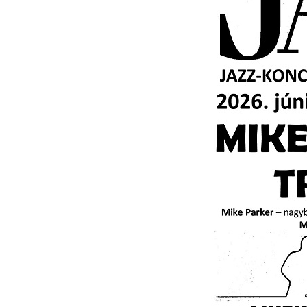
lemezbemutató koncert
2026. augusztus 07.
Jazz-rock albumok 1985-ből - Issei Noro „Sweet S
2026. augusztus 07.
Jazz-rock albumok 1984-ből - John Scofield „Electr
Outlet”
2026. augusztus 06.
X. BOHÉM JAZZFŐVÁROS fesztivál, Kecskemét,
augusztus 6-9.: 4 nap, 4 színpad, 10 ország zenésze
óra zene és tánc!
2026. augusztus 05.
Magyar Jazz ABC – 541. rész: Juhász Márton
2026. augusztus 05.
Jazz-rock albumok 1983-ból - John Scofield „Out li
Light”
2026. augusztus 05.
Jazz-rock albumok 1982-ből - John Scofield „Shino
2026. augusztus 04.