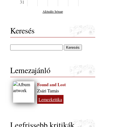
31
Aktuális hónap
Keresés
Lemezajánló
Found and Lost
Zsári Tamás
Lemezkritika
Legfrissebb kritikák