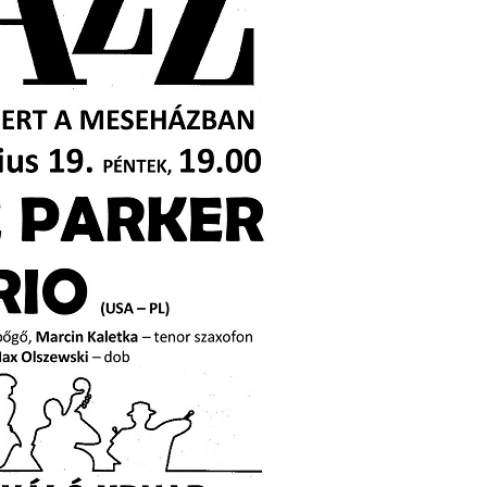
phere”
ic
 2026.
i, 40
ke a
la”