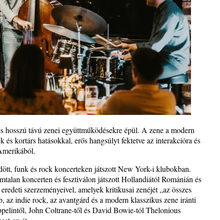
s
t és
– 42.
ös
 és hosszú távú zenei együttműködésekre épül. A zene a modern
 és kortárs hatásokkal, erős hangsúlyt fektetve az interakcióra és
Amerikából.
dött, funk és rock koncerteken játszott New York-i klubokban.
talan koncerten és fesztiválon játszott Hollandiától Románián és
eredeti szerzeményeivel, amelyek kritikusai zenéjét „az összes
p, az indie rock, az avantgárd és a modern klasszikus zene iránti
pelintől, John Coltrane-től és David Bowie-tól Thelonious