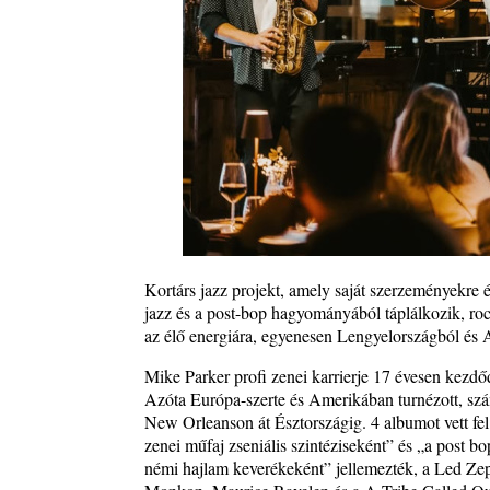
Exkluzív interjú Bóna Lászlóval
2026. augusztus 01.
Ma 40 éves Gyarmati Gábor és 54 éves Florian Ros
2026. augusztus 01.
Vér, tornádó és jazz – megjelent a Daveform Quinte
Kurt Rosenwinkel közös lemezének új előfutára, a
Sharknado
2026. július 31.
Magyar jazzmuzsikus szülők és zenész gyermekeik 
rész: Vörös László + Vörösné Strausz Eszter + Vör
Bence
Kortárs jazz projekt, amely saját szerzeményekre
2026. július 30.
jazz és a post-bop hagyományából táplálkozik, rock
The Next Generation — 11. rész: Horváth Szabolcs
az élő energiára, egyenesen Lengyelországból és 
2026. július 25.
Mike Parker profi zenei karrierje 17 évesen kezdő
Eged Márton: Old Songs
Azóta Európa-szerte és Amerikában turnézott, szám
2026. július 25.
New Orleanson át Észtországig. 4 albumot vett fel 
FREE JAZZ ALBUMS 2026 - 134. rész
zenei műfaj zseniális szintéziseként” és „a post bo
2026. július 16.
némi hajlam keverékeként” jellemezték, a Led Zep