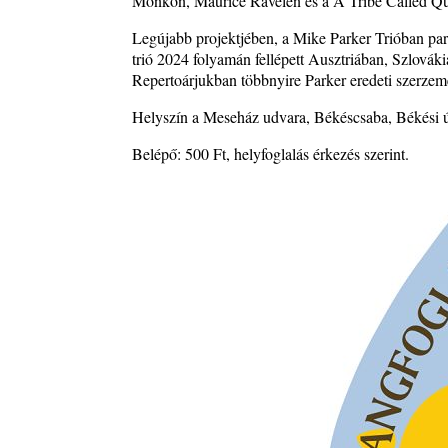
Monkon, Maurice Ravelen és a A Tribe Called Que
A free jazz kiemelkedő alakjai - 79. rész: Marion 
2026. július 13.
Legújabb projektjében, a Mike Parker Trióban pa
trió 2024 folyamán fellépett Ausztriában, Szlov
Repertoárjukban többnyire Parker eredeti szerze
Helyszín a Meseház udvara, Békéscsaba, Békési ú
Belépő: 500 Ft, helyfoglalás érkezés szerint.