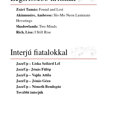
Zsári Tamás:
Found and Lost
Akinmusire, Ambrose:
Slo-Mo Neon Luminate
Hoverings
Shadowlands:
Two Minds
Rich, Lisa:
I Still Rise
Interjú fiatalokkal
JazzUp – Liska Szilárd Lél
JazzUp - Jónás Fülöp
JazzUp – Vajda Attila
JazzUp – Jónás Géza
JazzUp – Németh Bendegúz
További interjúk