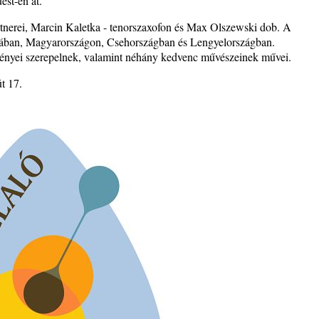
st-en át.
Brown
rtnerei, Marcin Kaletka - tenorszaxofon és Max Olszewski dob. A
ákiában, Magyarországon, Csehországban és Lengyelországban.
ményei szerepelnek, valamint néhány kedvenc művészeinek művei.
t 17.