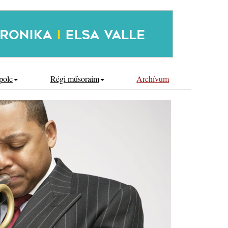
polc
Régi műsoraim
Archívum