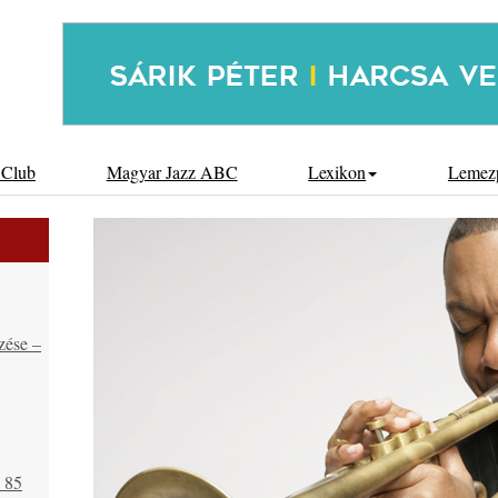
 Club
Magyar Jazz ABC
Lexikon
Lemez
zése –
s 85