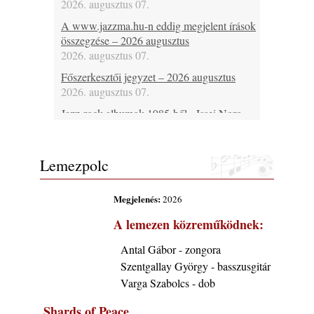
2026. augusztus 07.
A www.jazzma.hu-n eddig megjelent írások
összegzése – 2026 augusztus
2026. augusztus 07.
Főszerkesztői jegyzet – 2026 augusztus
2026. augusztus 07.
Jazz-rock albumok 1985-ből - Issei Noro
„Sweet Sphere”
2026. augusztus 07.
Lemezpolc
Jazz-rock albumok 1984-ből - John Scofield
„Electric Outlet”
2026. augusztus 06.
Megjelenés:
2026
X. BOHÉM JAZZFŐVÁROS fesztivál,
A lemezen közreműködnek:
Kecskemét, 2026. augusztus 6-9.: 4 nap, 4
színpad, 10 ország zenészei, 40 óra zene és
Antal Gábor - zongora
tánc!
Szentgallay György - basszusgitár
2026. augusztus 05.
Varga Szabolcs - dob
Magyar Jazz ABC – 541. rész: Juhász
Shards of Peace
Márton