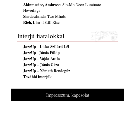
Akinmusire, Ambrose:
Slo-Mo Neon Luminate
Hoverings
Shadowlands:
Two Minds
Rich, Lisa:
I Still Rise
Interjú fiatalokkal
JazzUp – Liska Szilárd Lél
JazzUp - Jónás Fülöp
JazzUp – Vajda Attila
JazzUp – Jónás Géza
JazzUp – Németh Bendegúz
További interjúk
Impresszum, kapcsolat