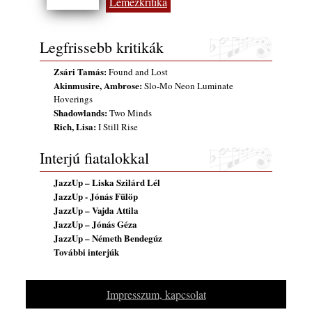
Lemezkritika
Magyar jazzmuzsikus szülők és zenész
gyermekeik – 42. rész: Vörös László +
Vörösné Strausz Eszter + Vörös Bence
Legfrissebb kritikák
2026. július 30.
The Next Generation — 11. rész: Horváth
Zsári Tamás:
Found and Lost
Szabolcs
Akinmusire, Ambrose:
Slo-Mo Neon Luminate
2026. július 25.
Hoverings
Shadowlands:
Two Minds
Eged Márton: Old Songs
Rich, Lisa:
I Still Rise
2026. július 25.
Interjú fiatalokkal
Zsári Tamás: Found and Lost
2026. július 24.
JazzUp – Liska Szilárd Lél
FREE JAZZ ALBUMS 2026 - 134. rész
JazzUp - Jónás Fülöp
2026. július 16.
JazzUp – Vajda Attila
JazzUp – Jónás Géza
A free jazz kiemelkedő alakjai - 79. rész:
JazzUp – Németh Bendegúz
Marion Brown
További interjúk
2026. július 13.
Impresszum, kapcsolat