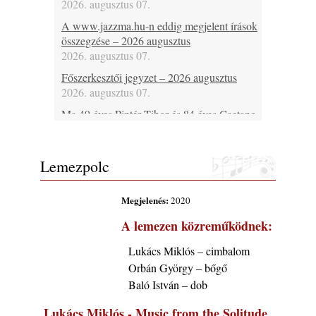
2026. augusztus 07.
A www.jazzma.hu-n eddig megjelent írások
összegzése – 2026 augusztus
2026. augusztus 07.
Főszerkesztői jegyzet – 2026 augusztus
2026. augusztus 07.
Ma 49 éves Pintér Tibor és 84 éves Caetano
Veloso
2026. augusztus 07.
Lemezpolc
Ma lenne 85 éves Howard Johnson
2026. augusztus 07.
Megjelenés:
2020
Ma 95 éve halt meg Bix Beiderbecke
2026. augusztus 07.
A lemezen közreműködnek:
Jazz-rock albumok 1985-ből - Issei Noro
Lukács Miklós – cimbalom
„Sweet Sphere”
Orbán György – bőgő
2026. augusztus 07.
Baló István – dob
Ezen a napon – augusztus 7. (2026)
2026. augusztus 07.
Lukács Miklós - Music from the Solitude