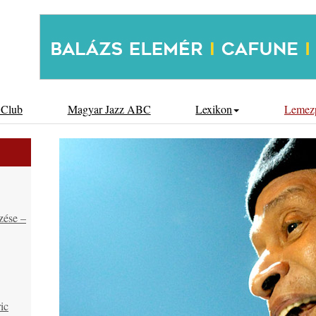
 Club
Magyar Jazz ABC
Lexikon
Lemez
zése –
ic