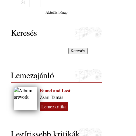
31
Aktuális hónap
Keresés
Lemezajánló
Found and Lost
Zsári Tamás
Lemezkritika
Legfrissebb kritikák