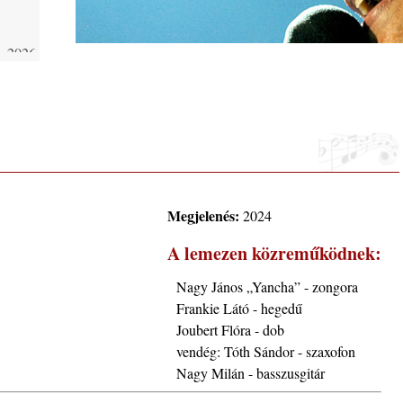
 2026.
i, 40
ke a
Megjelenés:
2024
la”
A lemezen közreműködnek:
Nagy János „Yancha” - zongora
Frankie Látó - hegedű
Joubert Flóra - dob
ving
vendég: Tóth Sándor - szaxofon
Nagy Milán - basszusgitár