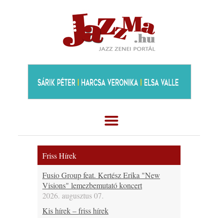
Friss Hírek
Fusio Group feat. Kertész Erika "New
Visions" lemezbemutató koncert
2026. augusztus 07.
Kis hírek – friss hírek