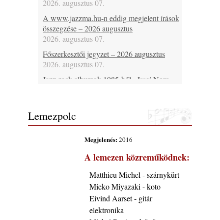
2026. augusztus 07.
A www.jazzma.hu-n eddig megjelent írások
összegzése – 2026 augusztus
2026. augusztus 07.
Főszerkesztői jegyzet – 2026 augusztus
2026. augusztus 07.
Jazz-rock albumok 1985-ből - Issei Noro
„Sweet Sphere”
2026. augusztus 07.
Lemezpolc
Jazz-rock albumok 1984-ből - John Scofield
„Electric Outlet”
2026. augusztus 06.
Megjelenés:
2016
X. BOHÉM JAZZFŐVÁROS fesztivál,
A lemezen közreműködnek:
Kecskemét, 2026. augusztus 6-9.: 4 nap, 4
színpad, 10 ország zenészei, 40 óra zene és
Matthieu Michel - szárnykürt
tánc!
Mieko Miyazaki - koto
2026. augusztus 05.
Eivind Aarset - gitár
Magyar Jazz ABC – 541. rész: Juhász
elektronika
Márton