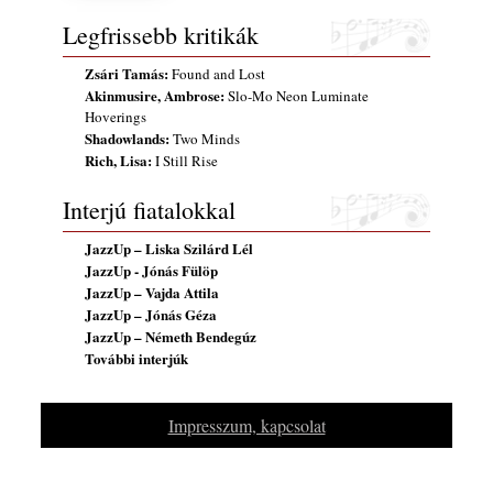
Legfrissebb kritikák
Zsári Tamás:
Found and Lost
Akinmusire, Ambrose:
Slo-Mo Neon Luminate
Hoverings
Shadowlands:
Two Minds
Rich, Lisa:
I Still Rise
Interjú fiatalokkal
JazzUp – Liska Szilárd Lél
JazzUp - Jónás Fülöp
JazzUp – Vajda Attila
JazzUp – Jónás Géza
JazzUp – Németh Bendegúz
További interjúk
Impresszum, kapcsolat