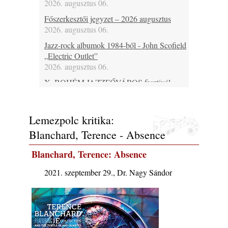
2026. augusztus 06.
Főszerkesztői jegyzet – 2026 augusztus
2026. augusztus 06.
Jazz-rock albumok 1984-ből - John Scofield
„Electric Outlet”
2026. augusztus 06.
X. BOHÉM JAZZFŐVÁROS fesztivál,
Kecskemét, 2026. augusztus 6-9.: 4 nap, 4
színpad, 10 ország zenészei, 40 óra zene és
tánc!
Lemezpolc kritika:
2026. augusztus 05.
Blanchard, Terence - Absence
Magyar Jazz ABC – 541. rész: Juhász
Márton
Blanchard, Terence: Absence
2026. augusztus 05.
2021. szeptember 29., Dr. Nagy Sándor
Jazz-rock albumok 1983-ból - John Scofield
„Out like a Light”
2026. augusztus 05.
Jazz-rock albumok 1982-ből - John Scofield
„Shinola”