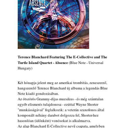
2026. augusztus 04.
Kikkel beszéltem 2.0 – 5. rész: D
2026. augusztus 04.
Lemezek a hatvanas-hetvenes évekből - 84.
rész: Irving Ashby – Memoirs
2026. augusztus 04.
10 éve halt meg lapunk főszerkesztő-
helyettese, Csányi Attila
Terence Blanchard Featuring The E-Collective and The
2026. augusztus 04.
Turtle Island
Quartet - Absence
(Blue Note - Universal
Hungary)
45 éve történt… Jazz-rock albumok 1981-
ből - Shakatak „Drivin’ Hard”
2026. augusztus 03.
Két hónapja jelent meg az amerikai trombitás, zeneszerző,
hangszerelő Terence Blanchard új albuma a legendás Blue
Jazz a Márványteremben – Mizar (2008.
Note kiadó gondozásában.
január 4.)
Az ötszörös Grammy-díjas muzsikus - és még számtalan
2026. augusztus 03.
egyéb elismerés tulajdonosa - ezúttal Wayne Shorter
"munkásságával" foglalkozik: a veterán szaxofonos által
Gondolataim - 2026 (XI. évfolyam - 8. rész)
komponált néhány darabot dolgozza fel, Shorter-hez
2026. augusztus 02.
hasonlóan (időnként) vonósokat is alkalmazva.
Az alap Blanchard E-Collective nevű csapata, amelyben
A 21. században meghalt magyar jazz