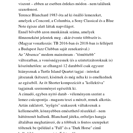
viszont – ebben az esetben érdekes módon - nem találunk
muzsikusok – 109. rész: (Dr.) Borissza Géza
szaxofonost.
2026. augusztus 02.
Terence Blanchard 1983 óta ad ki önálló lemezeket,
Exkluzív interjú Bóna Lászlóval
amelyek a Concord, a Columbia, a Sony Classical és a Blue
Note égisze alatt láttak napvilágot.
2026. augusztus 01.
Ennél bővebb azon munkáinak száma, amelyek
2026-os jazzfesztiválok, amelyekről én is
filmzeneként jelentek meg - akár évente többször is.
tudok… 18. rész: Zempléni Fesztivál
(Magyar vonatkozás: TB 2016-ban és 2018-ban is fellépett
(Sátoraljaújhely – 2026. augusztus 13-23.)
a Budapest Jazz Clubban saját zenekarával.)
2026. augusztus 01.
Az "Absence" modern mainstream - "tömöttebb"
változatban, a vonósnégyesnek (és a szintetizátoroknak is)
Jazz-rock albumok 1986-ból - John Scofield
köszönhetően: az elhangzó 12 darabból csak egyszer
„Still Warm”
hiányoznak a Turtle Island Quartet tagjai - introkat
2026. augusztus 01.
játszanak (kétszer), kísérnek és még néha ki is emelkednek
az egészből. Az öt Shorter kompozíciót a "kollektíva"
Ma 40 éves Gyarmati Gábor és 54 éves
tagjainak szerzeményei egészítik ki.
Florian Ross
A címadó, egyben nyitó darab - véleményem szerint a
2026. augusztus 01.
lemez csúcspontja - magasra teszi a mércét, remek alkotás.
Aztán zaklatott, "nyűgös" szakaszok váltakoznak a
Vér, tornádó és jazz – megjelent a Daveform
kellemesebb, könnyebben emészthető részekkel - nem
Quintet és Kurt Rosenwinkel közös
háttérzenét hallunk. Blanchard játéka, erőteljes hangja
lemezének új előfutára, a Sharknado
általában meghatározó, de a többiek is fontos szerepeket
2026. július 31.
töltenek be (például a "Fall" és a "Dark Horse" című