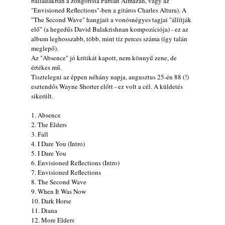
balladákban a zongorista Fabian Almazan, vagy az
A Grencsoport Lewis Jordan-nel a
"Envisioned Reflections"-ben a gitáros Charles Altura). A
Meseházban
"The Second Wave" hangjait a vonósnégyes tagjai "állítják
2026. július 31.
elő" (a hegedűs David Balakrishnan kompozíciója) - ez az
album leghosszabb, több, mint tíz perces száma (így talán
Magyar jazzmuzsikus szülők és zenész
meglepő).
gyermekeik – 42. rész: Vörös László +
Az "Absence" jó kritikát kapott, nem könnyű zene, de
Vörösné Strausz Eszter + Vörös Bence
értékes mű.
2026. július 30.
Tisztelegni az éppen néhány napja, augusztus 25-én 88 (!)
esztendős Wayne Shorter előtt - ez volt a cél. A küldetés
The Next Generation — 11. rész: Horváth
sikerült.
Szabolcs
2026. július 25.
1. Absence
Eged Márton: Old Songs
2. The Elders
2026. július 25.
3. Fall
4. I Dare You (Intro)
Zsári Tamás: Found and Lost
5. I Dare You
2026. július 24.
6. Envisioned Reflections (Intro)
7. Envisioned Reflections
FREE JAZZ ALBUMS 2026 - 134. rész
8. The Second Wave
2026. július 16.
9. When It Was Now
10. Dark Horse
A free jazz kiemelkedő alakjai - 79. rész:
11. Diana
Marion Brown
12. More Elders
2026. július 13.