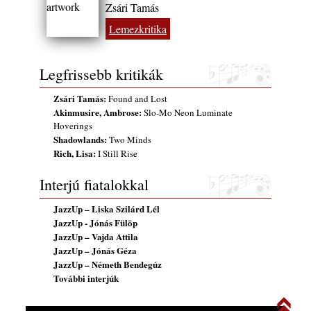
Zsári Tamás
Lemezkritika
Legfrissebb kritikák
Zsári Tamás:
Found and Lost
Akinmusire, Ambrose:
Slo-Mo Neon Luminate
Hoverings
Shadowlands:
Two Minds
Rich, Lisa:
I Still Rise
Interjú fiatalokkal
JazzUp – Liska Szilárd Lél
JazzUp - Jónás Fülöp
JazzUp – Vajda Attila
JazzUp – Jónás Géza
JazzUp – Németh Bendegúz
További interjúk