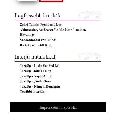
Legfrissebb kritikák
Zsári Tamás:
Found and Lost
Akinmusire, Ambrose:
Slo-Mo Neon Luminate
Hoverings
Shadowlands:
Two Minds
Rich, Lisa:
I Still Rise
Interjú fiatalokkal
JazzUp – Liska Szilárd Lél
JazzUp - Jónás Fülöp
JazzUp – Vajda Attila
JazzUp – Jónás Géza
JazzUp – Németh Bendegúz
További interjúk
Impresszum, kapcsolat