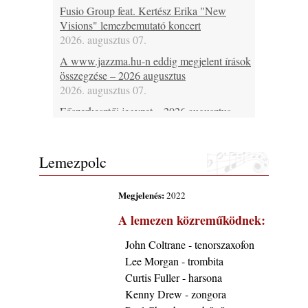
Fusio Group feat. Kertész Erika "New
Visions" lemezbemutató koncert
2026. augusztus 07.
A www.jazzma.hu-n eddig megjelent írások
összegzése – 2026 augusztus
2026. augusztus 07.
Főszerkesztői jegyzet – 2026 augusztus
2026. augusztus 07.
Jazz-rock albumok 1985-ből - Issei Noro
Lemezpolc
„Sweet Sphere”
2026. augusztus 07.
Megjelenés:
2022
Jazz-rock albumok 1984-ből - John Scofield
„Electric Outlet”
A lemezen közreműködnek:
2026. augusztus 06.
John Coltrane - tenorszaxofon
X. BOHÉM JAZZFŐVÁROS fesztivál,
Lee Morgan - trombita
Kecskemét, 2026. augusztus 6-9.: 4 nap, 4
színpad, 10 ország zenészei, 40 óra zene és
Curtis Fuller - harsona
tánc!
Kenny Drew - zongora
2026. augusztus 05.