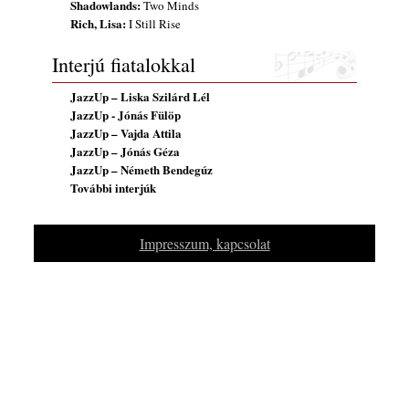
Shadowlands:
Two Minds
Rich, Lisa:
I Still Rise
Interjú fiatalokkal
JazzUp – Liska Szilárd Lél
JazzUp - Jónás Fülöp
JazzUp – Vajda Attila
JazzUp – Jónás Géza
JazzUp – Németh Bendegúz
További interjúk
Impresszum, kapcsolat