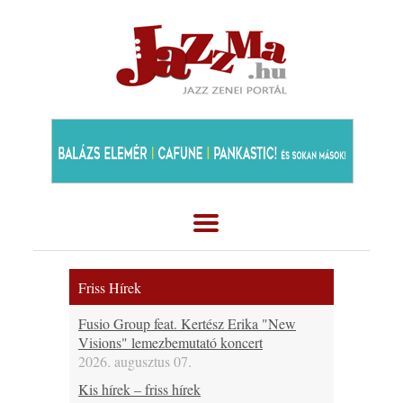
Friss Hírek
Fusio Group feat. Kertész Erika "New
Visions" lemezbemutató koncert
2026. augusztus 07.
Kis hírek – friss hírek