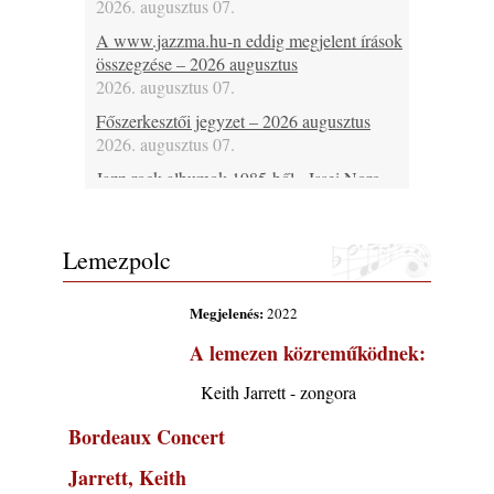
2026. augusztus 07.
A www.jazzma.hu-n eddig megjelent írások
összegzése – 2026 augusztus
2026. augusztus 07.
Főszerkesztői jegyzet – 2026 augusztus
2026. augusztus 07.
Jazz-rock albumok 1985-ből - Issei Noro
„Sweet Sphere”
2026. augusztus 07.
Lemezpolc
Jazz-rock albumok 1984-ből - John Scofield
„Electric Outlet”
2026. augusztus 06.
Megjelenés:
2022
X. BOHÉM JAZZFŐVÁROS fesztivál,
A lemezen közreműködnek:
Kecskemét, 2026. augusztus 6-9.: 4 nap, 4
színpad, 10 ország zenészei, 40 óra zene és
Keith Jarrett - zongora
tánc!
2026. augusztus 05.
Bordeaux Concert
Magyar Jazz ABC – 541. rész: Juhász
Jarrett, Keith
Márton