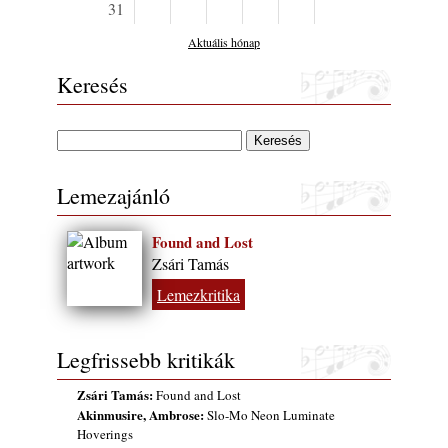
gyermekeik – 42. rész: Vörös László +
31
Vörösné Strausz Eszter + Vörös Bence
Aktuális hónap
2026. július 30.
The Next Generation — 11. rész: Horváth
Keresés
Szabolcs
2026. július 25.
Eged Márton: Old Songs
2026. július 25.
Lemezajánló
FREE JAZZ ALBUMS 2026 - 134. rész
2026. július 16.
Found and Lost
A free jazz kiemelkedő alakjai - 79. rész:
Zsári Tamás
Marion Brown
Lemezkritika
2026. július 13.
Legfrissebb kritikák
Zsári Tamás:
Found and Lost
Akinmusire, Ambrose:
Slo-Mo Neon Luminate
Hoverings