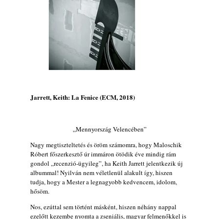
Jazz-rock albumok 1984-ből - John Scofield
„Electric Outlet”
2026. augusztus 06.
X. BOHÉM JAZZFŐVÁROS fesztivál,
Kecskemét, 2026. augusztus 6-9.: 4 nap, 4
színpad, 10 ország zenészei, 40 óra zene és
tánc!
2026. augusztus 05.
Jarrett, Keith: La Fenice (ECM, 2018)
Magyar Jazz ABC – 541. rész: Juhász
Márton
2026. augusztus 05.
„Mennyország Velencében”
Jazz-rock albumok 1983-ból - John Scofield
Nagy megtiszteltetés és öröm számomra, hogy Maloschik
„Out like a Light”
Róbert főszerkesztő úr immáron ötödik éve mindig rám
2026. augusztus 05.
gondol „recenzió-ügyileg”, ha Keith Jarrett jelentkezik új
Jazz-rock albumok 1982-ből - John Scofield
albummal! Nyilván nem véletlenül alakult így, hiszen
„Shinola”
tudja, hogy a Mester a legnagyobb kedvencem, idolom,
2026. augusztus 04.
hősöm.
Kikkel beszéltem 2.0 – 5. rész: D
Nos, ezúttal sem történt másként, hiszen néhány nappal
ezelőtt kezembe nyomta a zseniális, magyar felmenőkkel is
2026. augusztus 04.