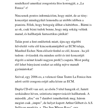
rendelkező amerikai zongorista friss korongját, a „La
Lemezek a hatvanas-hetvenes évekből - 84.
Fenice”-t!
rész: Irving Ashby – Memoirs
Nincsenek pontos információim, hogy miért, de az tény:
2026. augusztus 04.
koncertjei mindegyikét lemondta az utóbbi időben a
10 éve halt meg lapunk főszerkesztő-
pianista. Félek, hogy betegség állhat a háttérben... Bármi is
helyettese, Csányi Attila
az ok, csak bízni tudok benne, hogy még sokáig velünk
marad, és hallhatjuk fantasztikus játékát!
2026. augusztus 04.
45 éve történt… Jazz-rock albumok 1981-
Talán pont a fent említettek miatt, újra egy régebbi
felvételét vette elő kincseskamrájából az ECM tulaja,
ből - Shakatak „Drivin’ Hard”
Manfred Eicher. Nem először fordul ez elő, hiszen - ha jól
2026. augusztus 03.
tudom - évtizedek óta minden szóló és trió koncertjét
Jazz a Márványteremben – Mizar (2008.
rögzíti a német kiadó nagyon profi(!) csapata. Most pedig
január 4.)
elő lehet bányászni ezeket az eddig rejtve maradt
gyémántokat!
2026. augusztus 03.
Gondolataim - 2026 (XI. évfolyam - 8. rész)
Szóval, egy 2006-os, a velencei Gran Teatro La Fenice-ben
adott szóló zongora estjét adta közre az ECM.
2026. augusztus 02.
Dupla CD-ről van szó; az elsőn 5 tétel hangzik el; Jarrett
A 21. században meghalt magyar jazz
szokásához híven, színtiszta improvizációt hallhatunk. A
muzsikusok – 109. rész: (Dr.) Borissza Géza
második „disc”-en 7 darabot ismerhetünk meg; három
2026. augusztus 02.
megint csak „impro”, de helyet kapott Arthur Gilbert és A.S.
Exkluzív interjú Bóna Lászlóval
Sullivan munkája, a „The Sun Whose Rays”, egy