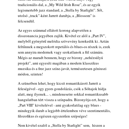
2026. augusztus 01.
tradicionális dal, a „My Wild Irish Rose”, és az egyik
legismertebb jazz standard, a „Stella by Starlight”. Sőt,
2026-os jazzfesztiválok, amelyekről én is
utolsó „track”-ként Jarrett darabja, a „Blossom” is
tudok… 18. rész: Zempléni Fesztivál
felcsendül.
(Sátoraljaújhely – 2026. augusztus 13-23.)
Az egyes számmal ellátott korong alapvetően a
2026. augusztus 01.
disszonancia jegyében zajlik. Kivétel ez alól a „Part IV”,
Jazz-rock albumok 1986-ból - John Scofield
melyből gyönyörű melódia szövevény kerekedik ki. Aztán
„Still Warm”
feltűnnek a megszokott repetálós és blues-os részek is, ezek
sem annyira modernek vagy szokatlanok a fül számára.
2026. augusztus 01.
Mégis az maradt bennem, hogy ez bizony „nehézsúlyú
Ma 40 éves Gyarmati Gábor és 54 éves
projekt”, ami egyesíti magában a modern klasszikus
Florian Ross
muzsika és a free jazz színe-javát, természetesen géniuszi
2026. augusztus 01.
módon, szinten!
Vér, tornádó és jazz – megjelent a Daveform
A szünetben lehet, hogy kicsit romantikázott Jarrett a
Quintet és Kurt Rosenwinkel közös
feleségével - egy gyors gondolázás, csók a Sóhajok hídja
alatt, meg ilyenek... -, mindenesetre sokkal romantikusabb
lemezének új előfutára, a Sharknado
hangulatban tért vissza a színpadra. Bizonyítja ezt, hogy a
2026. július 31.
„Part VIII” kivételével - ami gyakorlatilag egy blues -
A Grencsoport Lewis Jordan-nel a
mindegyik darab a legjobb értelemben véve szentimentális,
Meseházban
filozofikus és egészen egyszerűen szépséges!
2026. július 31.
Nem kivétel ezalól a „Stella by Starlight” sem, hiszen a