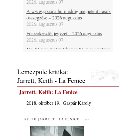
2026. augusztus 07.
A www.jazzma.hu-n eddig megjelent írások
összegzése – 2026 augusztus
2026. augusztus 07.
Főszerkesztői jegyzet – 2026 augusztus
2026. augusztus 07.
Ma 49 éves Pintér Tibor és 84 éves Caetano
Veloso
2026. augusztus 07.
Lemezpolc kritika:
Ma lenne 85 éves Howard Johnson
2026. augusztus 07.
Jarrett, Keith - La Fenice
Ma 95 éve halt meg Bix Beiderbecke
Jarrett, Keith: La Fenice
2026. augusztus 07.
Jazz-rock albumok 1985-ből - Issei Noro
2018. október 19., Gáspár Károly
„Sweet Sphere”
2026. augusztus 07.
Ezen a napon – augusztus 7. (2026)
2026. augusztus 07.