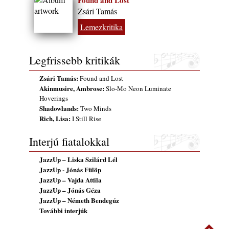
Found and Lost
Zsári Tamás
Lemezkritika
Legfrissebb kritikák
Zsári Tamás:
Found and Lost
Akinmusire, Ambrose:
Slo-Mo Neon Luminate
Hoverings
Shadowlands:
Two Minds
Rich, Lisa:
I Still Rise
Interjú fiatalokkal
JazzUp – Liska Szilárd Lél
JazzUp - Jónás Fülöp
JazzUp – Vajda Attila
JazzUp – Jónás Géza
JazzUp – Németh Bendegúz
További interjúk