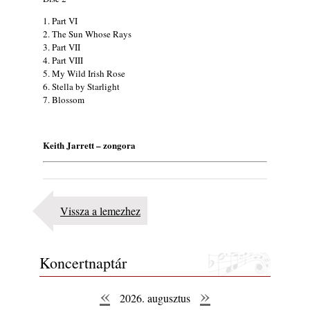
1. Part VI
2. The Sun Whose Rays
3. Part VII
4. Part VIII
5. My Wild Irish Rose
6. Stella by Starlight
7. Blossom
Keith Jarrett – zongora
Vissza a lemezhez
Koncertnaptár
«
»
2026. augusztus