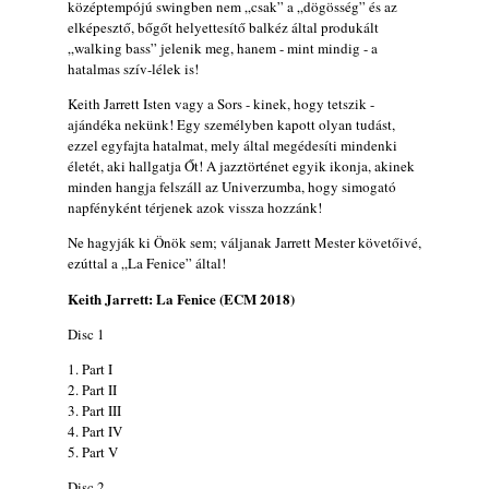
Magyar jazzmuzsikus szülők és zenész
középtempójú swingben nem „csak” a „dögösség” és az
elképesztő, bőgőt helyettesítő balkéz által produkált
gyermekeik – 42. rész: Vörös László +
„walking bass” jelenik meg, hanem - mint mindig - a
Vörösné Strausz Eszter + Vörös Bence
hatalmas szív-lélek is!
2026. július 30.
Keith Jarrett Isten vagy a Sors - kinek, hogy tetszik -
The Next Generation — 11. rész: Horváth
ajándéka nekünk! Egy személyben kapott olyan tudást,
Szabolcs
ezzel egyfajta hatalmat, mely által megédesíti mindenki
2026. július 25.
életét, aki hallgatja Őt! A jazztörténet egyik ikonja, akinek
minden hangja felszáll az Univerzumba, hogy simogató
Eged Márton: Old Songs
napfényként térjenek azok vissza hozzánk!
2026. július 25.
Ne hagyják ki Önök sem; váljanak Jarrett Mester követőivé,
Zsári Tamás: Found and Lost
ezúttal a „La Fenice” által!
2026. július 24.
Keith Jarrett: La Fenice (ECM 2018)
FREE JAZZ ALBUMS 2026 - 134. rész
2026. július 16.
Disc 1
A free jazz kiemelkedő alakjai - 79. rész:
1. Part I
Marion Brown
2. Part II
2026. július 13.
3. Part III
4. Part IV
5. Part V
Disc 2