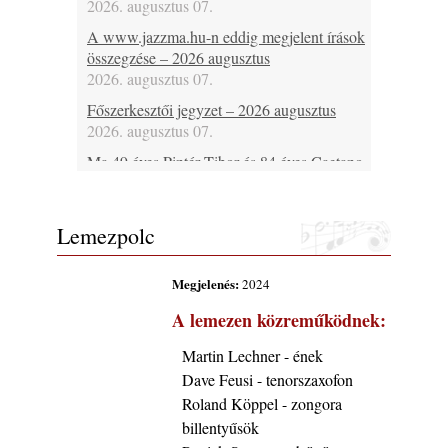
2026. augusztus 07.
A www.jazzma.hu-n eddig megjelent írások
összegzése – 2026 augusztus
2026. augusztus 07.
Főszerkesztői jegyzet – 2026 augusztus
2026. augusztus 07.
Ma 49 éves Pintér Tibor és 84 éves Caetano
Veloso
2026. augusztus 07.
Lemezpolc
Ma lenne 85 éves Howard Johnson
2026. augusztus 07.
Megjelenés:
2024
Ma 95 éve halt meg Bix Beiderbecke
2026. augusztus 07.
A lemezen közreműködnek:
Jazz-rock albumok 1985-ből - Issei Noro
Martin Lechner - ének
„Sweet Sphere”
Dave Feusi - tenorszaxofon
2026. augusztus 07.
Roland Köppel - zongora
Ezen a napon – augusztus 7. (2026)
billentyűsök
2026. augusztus 07.