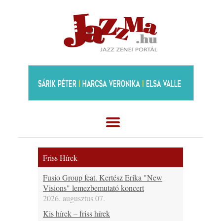
Friss Hírek
Fusio Group feat. Kertész Erika "New
Visions" lemezbemutató koncert
2026. augusztus 07.
Kis hírek – friss hírek