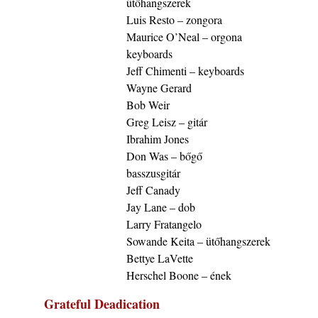
ütőhangszerek
„Sweet Sphere”
Luis Resto – zongora
2026. augusztus 07.
Maurice O’Neal – orgona
Jazz-rock albumok 1984-ből - John Scofield
keyboards
„Electric Outlet”
Jeff Chimenti – keyboards
2026. augusztus 06.
Wayne Gerard
X. BOHÉM JAZZFŐVÁROS fesztivál,
Bob Weir
Kecskemét, 2026. augusztus 6-9.: 4 nap, 4
Greg Leisz – gitár
színpad, 10 ország zenészei, 40 óra zene és
Ibrahim Jones
tánc!
Don Was – bőgő
2026. augusztus 05.
basszusgitár
Magyar Jazz ABC – 541. rész: Juhász
Jeff Canady
Márton
Jay Lane – dob
2026. augusztus 05.
Larry Fratangelo
Jazz-rock albumok 1983-ból - John Scofield
Sowande Keita – ütőhangszerek
„Out like a Light”
Bettye LaVette
2026. augusztus 05.
Herschel Boone – ének
Jazz-rock albumok 1982-ből - John Scofield
„Shinola”
Grateful Deadication
2026. augusztus 04.