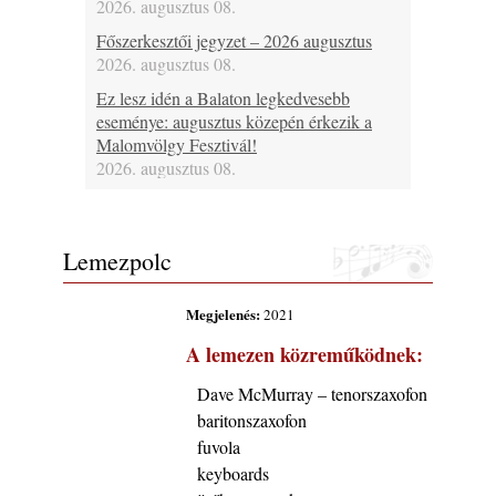
2026. augusztus 08.
Főszerkesztői jegyzet – 2026 augusztus
2026. augusztus 08.
Ez lesz idén a Balaton legkedvesebb
eseménye: augusztus közepén érkezik a
Malomvölgy Fesztivál!
2026. augusztus 08.
2026-os jazzfesztiválok, amelyekről én is
tudok… 19. rész: XXXI. Szoboszlói
Dixieland Napok (Hajdúszoboszló – 2026.
Lemezpolc
augusztus 21-22-23.)
2026. augusztus 08.
Megjelenés:
2021
Jazz-rock albumok 1986-ból - Shakatak
A lemezen közreműködnek:
„Into the Blue”
2026. augusztus 08.
Dave McMurray – tenorszaxofon
Fusio Group feat. Kertész Erika "New
baritonszaxofon
Visions" lemezbemutató koncert
fuvola
2026. augusztus 07.
keyboards
Jazz-rock albumok 1985-ből - Issei Noro