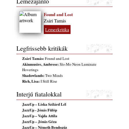
Lemezajánló
2026. július 13.
Found and Lost
Zsári Tamás
Lemezkritika
Legfrissebb kritikák
Zsári Tamás:
Found and Lost
Akinmusire, Ambrose:
Slo-Mo Neon Luminate
Hoverings
Shadowlands:
Two Minds
Rich, Lisa:
I Still Rise
Interjú fiatalokkal
JazzUp – Liska Szilárd Lél
JazzUp - Jónás Fülöp
JazzUp – Vajda Attila
JazzUp – Jónás Géza
JazzUp – Németh Bendegúz