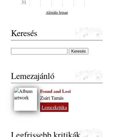
31
Aktuális hónap
Keresés
Lemezajánló
Found and Lost
Zsári Tamás
Lemezkritika
Legfrissebb kritikák