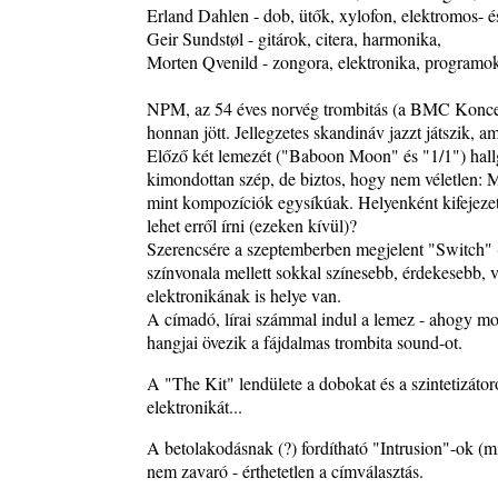
Exkluzív interjú Bóna Lászlóval
Erland Dahlen - dob, ütők, xylofon, elektromos- és
2026. augusztus 01.
Geir Sundstøl - gitárok, citera, harmonika,
Morten Qvenild - zongora, elektronika, programo
Ma 40 éves Gyarmati Gábor és 54 éves Florian Ros
2026. augusztus 01.
NPM, az 54 éves norvég trombitás (a BMC Koncer
Vér, tornádó és jazz – megjelent a Daveform Quinte
honnan jött. Jellegzetes skandináv jazzt játszik, 
Kurt Rosenwinkel közös lemezének új előfutára, a
Előző két lemezét ("Baboon Moon" és "1/1") hallg
Sharknado
kimondottan szép, de biztos, hogy nem véletlen: Mi
2026. július 31.
mint kompozíciók egysíkúak. Helyenként kifejezet
lehet erről írni (ezeken kívül)?
Magyar jazzmuzsikus szülők és zenész gyermekeik 
Szerencsére a szeptemberben megjelent "Switch" (
rész: Vörös László + Vörösné Strausz Eszter + Vör
színvonala mellett sokkal színesebb, érdekesebb, v
Bence
elektronikának is helye van.
2026. július 30.
A címadó, lírai számmal indul a lemez - ahogy mo
The Next Generation — 11. rész: Horváth Szabolcs
hangjai övezik a fájdalmas trombita sound-ot.
2026. július 25.
A "The Kit" lendülete a dobokat és a szintetizáto
Eged Márton: Old Songs
elektronikát...
2026. július 25.
FREE JAZZ ALBUMS 2026 - 134. rész
A betolakodásnak (?) fordítható "Intrusion"-ok (m
2026. július 16.
nem zavaró - érthetetlen a címválasztás.