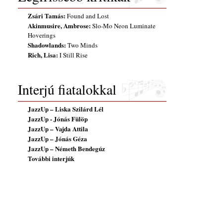
Zsári Tamás:
Found and Lost
Akinmusire, Ambrose:
Slo-Mo Neon Luminate
Hoverings
Shadowlands:
Two Minds
Rich, Lisa:
I Still Rise
Interjú fiatalokkal
JazzUp – Liska Szilárd Lél
JazzUp - Jónás Fülöp
JazzUp – Vajda Attila
JazzUp – Jónás Géza
JazzUp – Németh Bendegúz
További interjúk