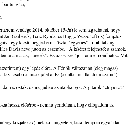
 baritongitár,
k.
s
tterem vendége 2014. október 15-én) le sem tagadhatná, hogy
t és
amit Jan Garbarek, Terje Rypdal és Bugge Wesseltoft (is) fémjelez.
atva egy kicsit megijedtem. Tiszta, "egyenes" trombitahang,
les Davis neve jutott az eszembe... A kíséret felejthető; a számok,
ten unalmasak, "üresek". Ez az összes "jó", ami elmondható... Mit
– 42.
szerintem) egy lépés előre. A Főnök változatlan (elég magas)
ös
áltozatosabb a társak játéka. És (az általam állandóan szapult)
ndani szokták: ez megadjaű az alaphangot. A gitárok "elnyújtott"
rokat hozza előtérbe - nem itt gondoltam, hogy elfogadom az
integy közjátékok) mélázó hangvétele, lassú tempója egyáltalán