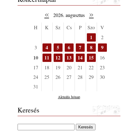
Jazz-rock albumok 1985-ből - Issei Noro
«
»
„Sweet Sphere”
2026. augusztus
2026. augusztus 07.
H
K
Sz
Cs
P
Szo
V
Jazz-rock albumok 1984-ből - John Scofield
„Electric Outlet”
1
2
2026. augusztus 06.
4
5
6
7
8
9
3
X. BOHÉM JAZZFŐVÁROS fesztivál,
Kecskemét, 2026. augusztus 6-9.: 4 nap, 4
10
11
12
13
14
15
16
színpad, 10 ország zenészei, 40 óra zene és
17
18
19
20
21
22
23
tánc!
2026. augusztus 05.
24
25
26
27
28
29
30
Magyar Jazz ABC – 541. rész: Juhász
31
Márton
Aktuális hónap
2026. augusztus 05.
Jazz-rock albumok 1983-ból - John Scofield
Keresés
„Out like a Light”
2026. augusztus 05.
Jazz-rock albumok 1982-ből - John Scofield
„Shinola”