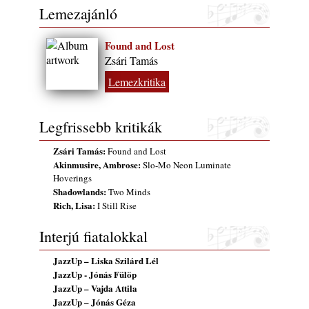
Lemezajánló
2026. augusztus 04.
Kikkel beszéltem 2.0 – 5. rész: D
Found and Lost
2026. augusztus 04.
Zsári Tamás
Lemezek a hatvanas-hetvenes évekből - 84.
Lemezkritika
rész: Irving Ashby – Memoirs
2026. augusztus 04.
Gondolataim - 2026 (XI. évfolyam - 8. rész)
Legfrissebb kritikák
2026. augusztus 02.
Zsári Tamás:
Found and Lost
Exkluzív interjú Bóna Lászlóval
Akinmusire, Ambrose:
Slo-Mo Neon Luminate
2026. augusztus 01.
Hoverings
Ma 40 éves Gyarmati Gábor és 54 éves
Shadowlands:
Two Minds
Florian Ross
Rich, Lisa:
I Still Rise
2026. augusztus 01.
Interjú fiatalokkal
Magyar jazzmuzsikus szülők és zenész
gyermekeik – 42. rész: Vörös László +
JazzUp – Liska Szilárd Lél
Vörösné Strausz Eszter + Vörös Bence
JazzUp - Jónás Fülöp
2026. július 30.
JazzUp – Vajda Attila
JazzUp – Jónás Géza
The Next Generation — 11. rész: Horváth