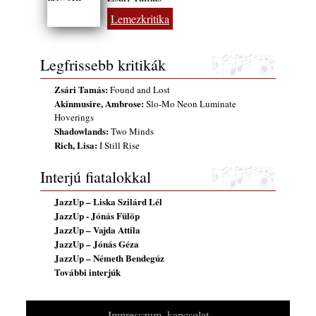
(Sátoraljaújhely – 2026. augusztus 13-23.)
Lemezkritika
2026. augusztus 01.
Jazz-rock albumok 1986-ból - John Scofield
Legfrissebb kritikák
„Still Warm”
2026. augusztus 01.
Zsári Tamás:
Found and Lost
Ma 40 éves Gyarmati Gábor és 54 éves
Akinmusire, Ambrose:
Slo-Mo Neon Luminate
Florian Ross
Hoverings
2026. augusztus 01.
Shadowlands:
Two Minds
Rich, Lisa:
I Still Rise
Vér, tornádó és jazz – megjelent a Daveform
Quintet és Kurt Rosenwinkel közös
Interjú fiatalokkal
lemezének új előfutára, a Sharknado
2026. július 31.
JazzUp – Liska Szilárd Lél
JazzUp - Jónás Fülöp
A Grencsoport Lewis Jordan-nel a
JazzUp – Vajda Attila
Meseházban
JazzUp – Jónás Géza
2026. július 31.
JazzUp – Németh Bendegúz
A JÜ a Meseházban
További interjúk
2026. július 30.
Magyar jazzmuzsikus szülők és zenész
Impresszum, kapcsolat