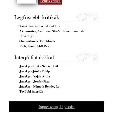
Lemezkritika
rész: Irving Ashby – Memoirs
2026. augusztus 04.
Legfrissebb kritikák
10 éve halt meg lapunk főszerkesztő-
helyettese, Csányi Attila
Zsári Tamás:
Found and Lost
2026. augusztus 04.
Akinmusire, Ambrose:
Slo-Mo Neon Luminate
45 éve történt… Jazz-rock albumok 1981-
Hoverings
Shadowlands:
ből - Shakatak „Drivin’ Hard”
Two Minds
Rich, Lisa:
I Still Rise
2026. augusztus 03.
Jazz a Márványteremben – Mizar (2008.
Interjú fiatalokkal
január 4.)
2026. augusztus 03.
JazzUp – Liska Szilárd Lél
JazzUp - Jónás Fülöp
Gondolataim - 2026 (XI. évfolyam - 8. rész)
JazzUp – Vajda Attila
2026. augusztus 02.
JazzUp – Jónás Géza
Exkluzív interjú Bóna Lászlóval
JazzUp – Németh Bendegúz
2026. augusztus 01.
További interjúk
Ma 40 éves Gyarmati Gábor és 54 éves
Florian Ross
Impresszum, kapcsolat
2026. augusztus 01.