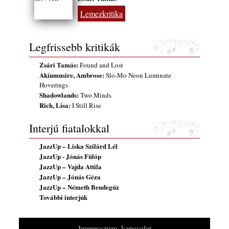
2026. augusztus 01.
Lemezkritika
2026-os jazzfesztiválok, amelyekről én is
tudok… 18. rész: Zempléni Fesztivál
Legfrissebb kritikák
(Sátoraljaújhely – 2026. augusztus 13-23.)
2026. augusztus 01.
Zsári Tamás:
Found and Lost
Jazz-rock albumok 1986-ból - John Scofield
Akinmusire, Ambrose:
Slo-Mo Neon Luminate
„Still Warm”
Hoverings
2026. augusztus 01.
Shadowlands:
Two Minds
Rich, Lisa:
I Still Rise
Ma 40 éves Gyarmati Gábor és 54 éves
Florian Ross
Interjú fiatalokkal
2026. augusztus 01.
JazzUp – Liska Szilárd Lél
Vér, tornádó és jazz – megjelent a Daveform
JazzUp - Jónás Fülöp
Quintet és Kurt Rosenwinkel közös
JazzUp – Vajda Attila
lemezének új előfutára, a Sharknado
JazzUp – Jónás Géza
2026. július 31.
JazzUp – Németh Bendegúz
A Grencsoport Lewis Jordan-nel a
További interjúk
Meseházban
2026. július 31.
Impresszum, kapcsolat