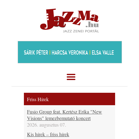
Friss Hírek
Fusio Group feat. Kertész Erika "New
Visions" lemezbemutató koncert
2026. augusztus 07.
Kis hírek – friss hírek