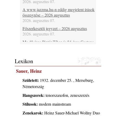
2026. augusztus 07.
A www.jazzma.hu-n eddig megjelent írások
összegzése – 2026 augusztus
2026. augusztus 07.
Főszerkesztői jegyzet – 2026 augusztus
2026. augusztus 07.
Ma 49 éves Pintér Tibor és 84 éves Caetano
Veloso
2026. augusztus 07.
Lexikon
Ma lenne 85 éves Howard Johnson
2026. augusztus 07.
Sauer, Heinz
Ma 95 éve halt meg Bix Beiderbecke
2026. augusztus 07.
Született:
1932. december 25. , Merseburg,
Németország
Jazz-rock albumok 1985-ből - Issei Noro
„Sweet Sphere”
Hangszerek:
tenorszaxofon, zeneszerzés
2026. augusztus 07.
Stílusok:
modern mainstream
Ezen a napon – augusztus 7. (2026)
2026. augusztus 07.
Zenekarok:
Heinz Sauer-Michael Wollny Duo