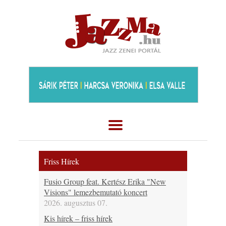
Friss Hírek
Fusio Group feat. Kertész Erika "New
Visions" lemezbemutató koncert
2026. augusztus 07.
Kis hírek – friss hírek