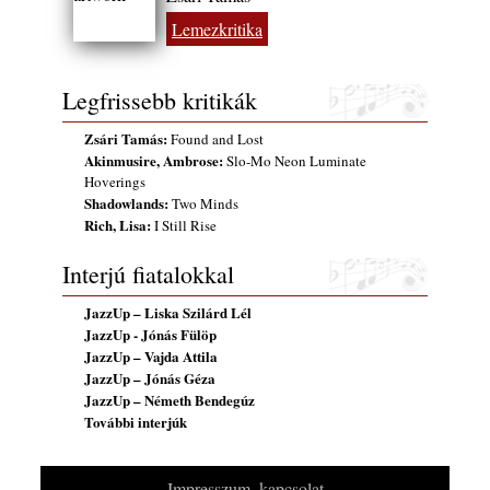
2026. augusztus 01.
Lemezkritika
2026-os jazzfesztiválok, amelyekről én is
tudok… 18. rész: Zempléni Fesztivál
Legfrissebb kritikák
(Sátoraljaújhely – 2026. augusztus 13-23.)
2026. augusztus 01.
Zsári Tamás:
Found and Lost
Jazz-rock albumok 1986-ból - John Scofield
Akinmusire, Ambrose:
Slo-Mo Neon Luminate
„Still Warm”
Hoverings
2026. augusztus 01.
Shadowlands:
Two Minds
Rich, Lisa:
I Still Rise
Ma 40 éves Gyarmati Gábor és 54 éves
Florian Ross
Interjú fiatalokkal
2026. augusztus 01.
JazzUp – Liska Szilárd Lél
Vér, tornádó és jazz – megjelent a Daveform
JazzUp - Jónás Fülöp
Quintet és Kurt Rosenwinkel közös
JazzUp – Vajda Attila
lemezének új előfutára, a Sharknado
JazzUp – Jónás Géza
2026. július 31.
JazzUp – Németh Bendegúz
A Grencsoport Lewis Jordan-nel a
További interjúk
Meseházban
2026. július 31.
Impresszum, kapcsolat