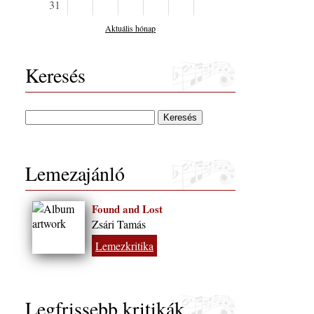
31
Aktuális hónap
Keresés
Lemezajánló
Found and Lost
Zsári Tamás
Lemezkritika
Legfrissebb kritikák