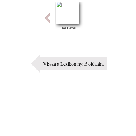
Outlet”
2026. augusztus 06.
X. BOHÉM JAZZFŐVÁROS fesztivál, Kecskemét,
augusztus 6-9.: 4 nap, 4 színpad, 10 ország zenésze
The Letter
óra zene és tánc!
2026. augusztus 05.
Magyar Jazz ABC – 541. rész: Juhász Márton
2026. augusztus 05.
Jazz-rock albumok 1983-ból - John Scofield „Out li
Vissza a Lexikon nyitó oldalára
Light”
2026. augusztus 05.
Jazz-rock albumok 1982-ből - John Scofield „Shino
2026. augusztus 04.
Kikkel beszéltem 2.0 – 5. rész: D
2026. augusztus 04.
Lemezek a hatvanas-hetvenes évekből - 84. rész: Ir
Ashby – Memoirs
2026. augusztus 04.