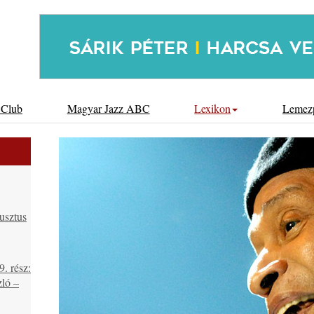
 Club
Magyar Jazz ABC
Lexikon
Lemez
usztus
. rész:
ló –