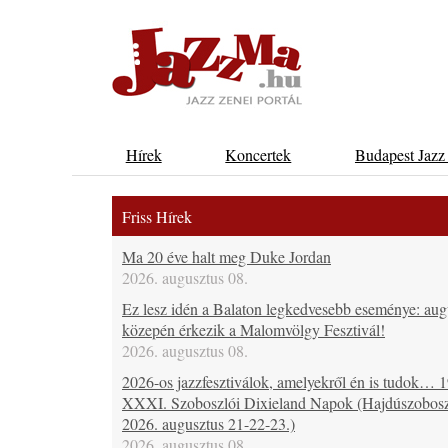
Hírek
Koncertek
Budapest Jazz
Friss Hírek
Ma 20 éve halt meg Duke Jordan
2026. augusztus 08.
Ez lesz idén a Balaton legkedvesebb eseménye: aug
közepén érkezik a Malomvölgy Fesztivál!
2026. augusztus 08.
2026-os jazzfesztiválok, amelyekről én is tudok… 19
XXXI. Szoboszlói Dixieland Napok (Hajdúszobosz
2026. augusztus 21-22-23.)
2026. augusztus 08.