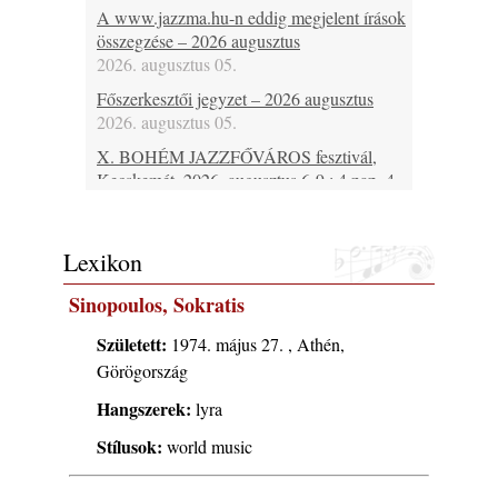
A www.jazzma.hu-n eddig megjelent írások
összegzése – 2026 augusztus
2026. augusztus 05.
Főszerkesztői jegyzet – 2026 augusztus
2026. augusztus 05.
X. BOHÉM JAZZFŐVÁROS fesztivál,
Kecskemét, 2026. augusztus 6-9.: 4 nap, 4
színpad, 10 ország zenészei, 40 óra zene és
tánc!
2026. augusztus 05.
Lexikon
Magyar Jazz ABC – 541. rész: Juhász
Sinopoulos, Sokratis
Márton
2026. augusztus 05.
Született:
1974. május 27. , Athén,
Jazz-rock albumok 1983-ból - John Scofield
Görögország
„Out like a Light”
Hangszerek:
lyra
2026. augusztus 05.
Stílusok:
Jazz-rock albumok 1982-ből - John Scofield
world music
„Shinola”
2026. augusztus 04.