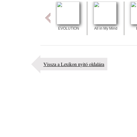
2026. augusztus 05.
Jazz-rock albumok 1983-ból - John Scofield „Out li
Light”
2026. augusztus 05.
EVOLUTION
All in My Mind
Jazz-rock albumok 1982-ből - John Scofield „Shino
2026. augusztus 04.
Kikkel beszéltem 2.0 – 5. rész: D
2026. augusztus 04.
Vissza a Lexikon nyitó oldalára
Lemezek a hatvanas-hetvenes évekből - 84. rész: Ir
Ashby – Memoirs
2026. augusztus 04.
10 éve halt meg lapunk főszerkesztő-helyettese, Cs
Attila
2026. augusztus 04.
45 éve történt… Jazz-rock albumok 1981-ből - Sha
„Drivin’ Hard”
2026. augusztus 03.
Jazz a Márványteremben – Mizar (2008. január 4.)