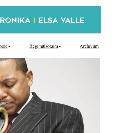
polc
Régi műsoraim
Archívum