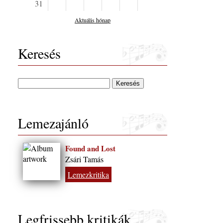
31
Aktuális hónap
Keresés
Lemezajánló
Found and Lost
Zsári Tamás
Lemezkritika
Legfrissebb kritikák