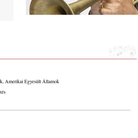
ltán,
arter
rk, Amerikai Egyesült Államok
zés
 2026.
i, 40