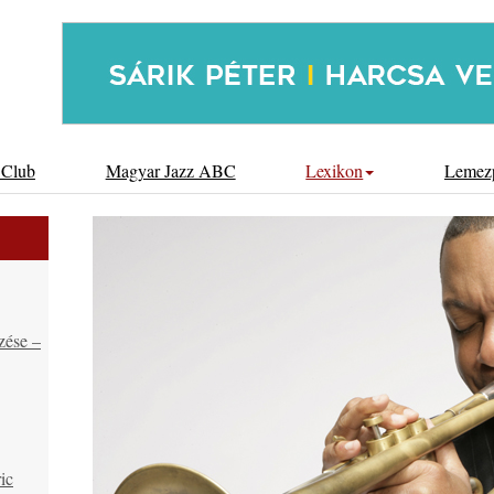
 Club
Magyar Jazz ABC
Lexikon
Lemez
zése –
ic