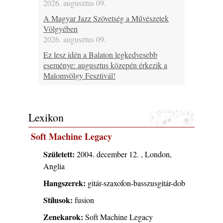
2026. augusztus 09.
A Magyar Jazz Szövetség a Művészetek
Völgyében
2026. augusztus 09.
Ez lesz idén a Balaton legkedvesebb
eseménye: augusztus közepén érkezik a
Malomvölgy Fesztivál!
2026. augusztus 08.
2026-os jazzfesztiválok, amelyekről én is
tudok… 19. rész: XXXI. Szoboszlói
Lexikon
Dixieland Napok (Hajdúszoboszló – 2026.
augusztus 21-22-23.)
Soft Machine Legacy
2026. augusztus 08.
Született:
2004. december 12. , London,
Jazz-rock albumok 1986-ból - Shakatak
Anglia
„Into the Blue”
2026. augusztus 08.
Hangszerek:
gitár-szaxofon-basszusgitár-dob
Fusio Group feat. Kertész Erika "New
Stílusok:
fusion
Visions" lemezbemutató koncert
2026. augusztus 07.
Zenekarok:
Soft Machine Legacy