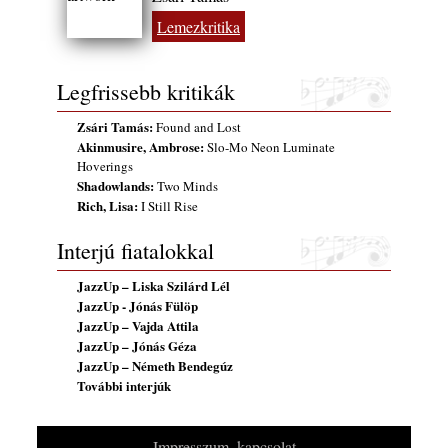
Szabolcs
Lemezkritika
2026. július 25.
FREE JAZZ ALBUMS 2026 - 134. rész
Legfrissebb kritikák
2026. július 16.
Zsári Tamás:
Found and Lost
Akinmusire, Ambrose:
Slo-Mo Neon Luminate
Hoverings
Shadowlands:
Two Minds
Rich, Lisa:
I Still Rise
Interjú fiatalokkal
JazzUp – Liska Szilárd Lél
JazzUp - Jónás Fülöp
JazzUp – Vajda Attila
JazzUp – Jónás Géza
JazzUp – Németh Bendegúz
További interjúk
Impresszum, kapcsolat