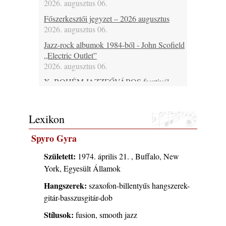
2026. augusztus 06.
Főszerkesztői jegyzet – 2026 augusztus
2026. augusztus 06.
Jazz-rock albumok 1984-ből - John Scofield
„Electric Outlet”
2026. augusztus 06.
X. BOHÉM JAZZFŐVÁROS fesztivál,
Kecskemét, 2026. augusztus 6-9.: 4 nap, 4
színpad, 10 ország zenészei, 40 óra zene és
tánc!
Lexikon
2026. augusztus 05.
Spyro Gyra
Magyar Jazz ABC – 541. rész: Juhász
Márton
Született:
1974. április 21. , Buffalo, New
2026. augusztus 05.
York, Egyesült Államok
Jazz-rock albumok 1983-ból - John Scofield
Hangszerek:
szaxofon-billentyűs hangszerek-
„Out like a Light”
2026. augusztus 05.
gitár-basszusgitár-dob
Jazz-rock albumok 1982-ből - John Scofield
Stílusok:
fusion, smooth jazz
„Shinola”