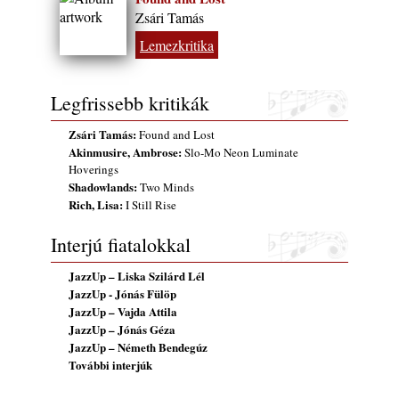
A Grencsoport Lewis Jordan-nel a
Zsári Tamás
Meseházban
2026. július 31.
Lemezkritika
Magyar jazzmuzsikus szülők és zenész
gyermekeik – 42. rész: Vörös László +
Legfrissebb kritikák
Vörösné Strausz Eszter + Vörös Bence
2026. július 30.
Zsári Tamás:
Found and Lost
Akinmusire, Ambrose:
Slo-Mo Neon Luminate
The Next Generation — 11. rész: Horváth
Hoverings
Szabolcs
Shadowlands:
Two Minds
2026. július 25.
Rich, Lisa:
I Still Rise
Eged Márton: Old Songs
2026. július 25.
Interjú fiatalokkal
Zsári Tamás: Found and Lost
JazzUp – Liska Szilárd Lél
2026. július 24.
JazzUp - Jónás Fülöp
FREE JAZZ ALBUMS 2026 - 134. rész
JazzUp – Vajda Attila
JazzUp – Jónás Géza
2026. július 16.
JazzUp – Németh Bendegúz
A free jazz kiemelkedő alakjai - 79. rész:
További interjúk
Marion Brown
2026. július 13.