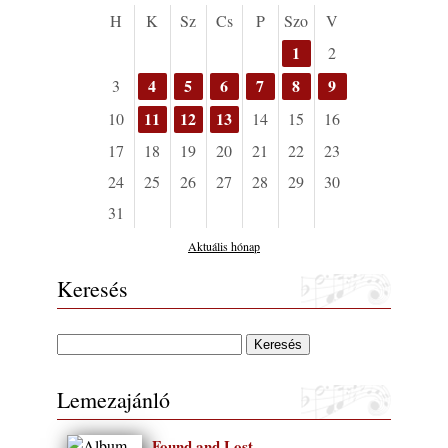
muzsikusok – 109. rész: (Dr.) Borissza Géza
H
K
Sz
Cs
P
Szo
V
2026. augusztus 02.
1
2
Exkluzív interjú Bóna Lászlóval
4
5
6
7
8
9
3
2026. augusztus 01.
11
12
13
10
14
15
16
2026-os jazzfesztiválok, amelyekről én is
tudok… 18. rész: Zempléni Fesztivál
17
18
19
20
21
22
23
(Sátoraljaújhely – 2026. augusztus 13-23.)
24
25
26
27
28
29
30
2026. augusztus 01.
31
Jazz-rock albumok 1986-ból - John Scofield
„Still Warm”
Aktuális hónap
2026. augusztus 01.
Keresés
Ma 40 éves Gyarmati Gábor és 54 éves
Florian Ross
2026. augusztus 01.
Vér, tornádó és jazz – megjelent a Daveform
Quintet és Kurt Rosenwinkel közös
Lemezajánló
lemezének új előfutára, a Sharknado
2026. július 31.
Found and Lost