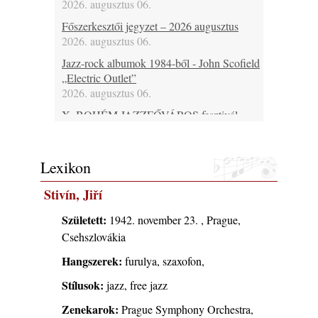
2026. augusztus 06.
Főszerkesztői jegyzet – 2026 augusztus
2026. augusztus 06.
Jazz-rock albumok 1984-ből - John Scofield
„Electric Outlet”
2026. augusztus 06.
X. BOHÉM JAZZFŐVÁROS fesztivál,
Kecskemét, 2026. augusztus 6-9.: 4 nap, 4
színpad, 10 ország zenészei, 40 óra zene és
tánc!
Lexikon
2026. augusztus 05.
Stivín, Jiří
Magyar Jazz ABC – 541. rész: Juhász
Márton
Született:
1942. november 23. , Prague,
2026. augusztus 05.
Csehszlovákia
Jazz-rock albumok 1983-ból - John Scofield
Hangszerek:
furulya, szaxofon,
„Out like a Light”
2026. augusztus 05.
Stílusok:
jazz, free jazz
Jazz-rock albumok 1982-ből - John Scofield
Zenekarok:
Prague Symphony Orchestra,
„Shinola”