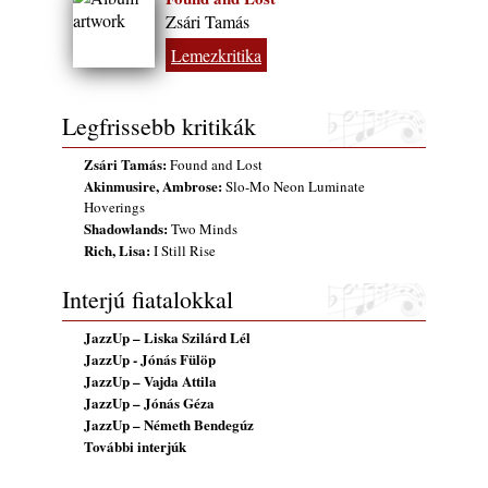
A Grencsoport Lewis Jordan-nel a
Zsári Tamás
Meseházban
2026. július 31.
Lemezkritika
Magyar jazzmuzsikus szülők és zenész
gyermekeik – 42. rész: Vörös László +
Legfrissebb kritikák
Vörösné Strausz Eszter + Vörös Bence
2026. július 30.
Zsári Tamás:
Found and Lost
Akinmusire, Ambrose:
Slo-Mo Neon Luminate
The Next Generation — 11. rész: Horváth
Hoverings
Szabolcs
Shadowlands:
Two Minds
2026. július 25.
Rich, Lisa:
I Still Rise
Eged Márton: Old Songs
2026. július 25.
Interjú fiatalokkal
Zsári Tamás: Found and Lost
JazzUp – Liska Szilárd Lél
2026. július 24.
JazzUp - Jónás Fülöp
FREE JAZZ ALBUMS 2026 - 134. rész
JazzUp – Vajda Attila
JazzUp – Jónás Géza
2026. július 16.
JazzUp – Németh Bendegúz
A free jazz kiemelkedő alakjai - 79. rész:
További interjúk
Marion Brown
2026. július 13.