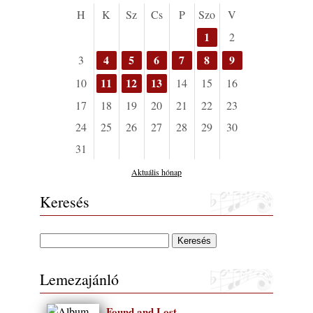
muzsikusok – 109. rész: (Dr.) Borissza Géza
H
K
Sz
Cs
P
Szo
V
2026. augusztus 02.
1
2
Exkluzív interjú Bóna Lászlóval
4
5
6
7
8
9
3
2026. augusztus 01.
11
12
13
10
14
15
16
2026-os jazzfesztiválok, amelyekről én is
tudok… 18. rész: Zempléni Fesztivál
17
18
19
20
21
22
23
(Sátoraljaújhely – 2026. augusztus 13-23.)
24
25
26
27
28
29
30
2026. augusztus 01.
31
Jazz-rock albumok 1986-ból - John Scofield
„Still Warm”
Aktuális hónap
2026. augusztus 01.
Keresés
Ma 40 éves Gyarmati Gábor és 54 éves
Florian Ross
2026. augusztus 01.
Vér, tornádó és jazz – megjelent a Daveform
Quintet és Kurt Rosenwinkel közös
Lemezajánló
lemezének új előfutára, a Sharknado
2026. július 31.
Found and Lost