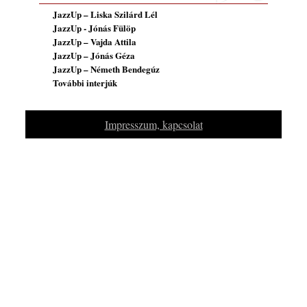
JazzUp – Liska Szilárd Lél
JazzUp - Jónás Fülöp
JazzUp – Vajda Attila
JazzUp – Jónás Géza
JazzUp – Németh Bendegúz
További interjúk
Impresszum, kapcsolat