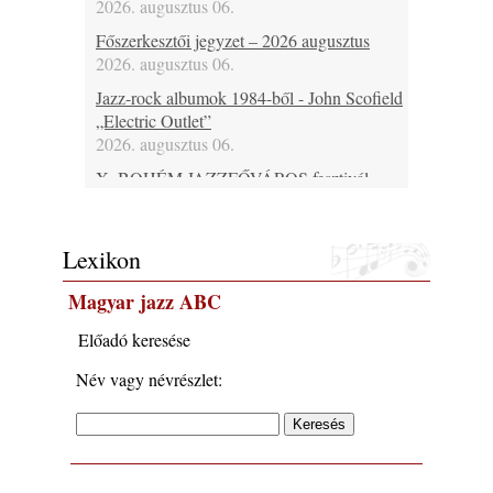
2026. augusztus 06.
Főszerkesztői jegyzet – 2026 augusztus
2026. augusztus 06.
Jazz-rock albumok 1984-ből - John Scofield
„Electric Outlet”
2026. augusztus 06.
X. BOHÉM JAZZFŐVÁROS fesztivál,
Kecskemét, 2026. augusztus 6-9.: 4 nap, 4
színpad, 10 ország zenészei, 40 óra zene és
tánc!
Lexikon
2026. augusztus 05.
Magyar jazz ABC
Magyar Jazz ABC – 541. rész: Juhász
Márton
Előadó keresése
2026. augusztus 05.
Név vagy névrészlet:
Jazz-rock albumok 1983-ból - John Scofield
„Out like a Light”
2026. augusztus 05.
Jazz-rock albumok 1982-ből - John Scofield
„Shinola”