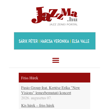
Friss Hírek
Fusio Group feat. Kertész Erika "New
Visions" lemezbemutató koncert
2026. augusztus 07.
Kis hírek – friss hírek