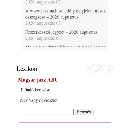
2026. augusztus 07.
A www.jazzma.hu-n eddig megjelent írások
összegzése – 2026 augusztus
2026. augusztus 07.
Főszerkesztői jegyzet – 2026 augusztus
2026. augusztus 07.
Ma 49 éves Pintér Tibor és 84 éves Caetano
Veloso
2026. augusztus 07.
Lexikon
Ma lenne 85 éves Howard Johnson
2026. augusztus 07.
Magyar jazz ABC
Ma 95 éve halt meg Bix Beiderbecke
2026. augusztus 07.
Előadó keresése
Jazz-rock albumok 1985-ből - Issei Noro
Név vagy névrészlet:
„Sweet Sphere”
2026. augusztus 07.
Ezen a napon – augusztus 7. (2026)
2026. augusztus 07.