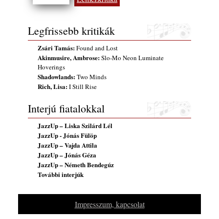
2026. augusztus 01.
2026-os jazzfesztiválok, amelyekről én is
Legfrissebb kritikák
tudok… 18. rész: Zempléni Fesztivál
(Sátoraljaújhely – 2026. augusztus 13-23.)
Zsári Tamás:
Found and Lost
2026. augusztus 01.
Akinmusire, Ambrose:
Slo-Mo Neon Luminate
Hoverings
Jazz-rock albumok 1986-ból - John Scofield
Shadowlands:
Two Minds
„Still Warm”
Rich, Lisa:
I Still Rise
2026. augusztus 01.
Ma 40 éves Gyarmati Gábor és 54 éves
Interjú fiatalokkal
Florian Ross
2026. augusztus 01.
JazzUp – Liska Szilárd Lél
JazzUp - Jónás Fülöp
Vér, tornádó és jazz – megjelent a Daveform
JazzUp – Vajda Attila
Quintet és Kurt Rosenwinkel közös
JazzUp – Jónás Géza
lemezének új előfutára, a Sharknado
JazzUp – Németh Bendegúz
2026. július 31.
További interjúk
A Grencsoport Lewis Jordan-nel a
Meseházban
Impresszum, kapcsolat
2026. július 31.