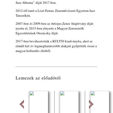
gyermekeik – 42. rész: Vörös László +
Jazz Albuma” díját 2017-ben.
Vörösné Strausz Eszter + Vörös Bence
2012-től tanít a Liszt Ferenc Zeneművészeti Egyetem Jazz
2026. július 30.
Tanszékén.
The Next Generation — 11. rész: Horváth
2007-ben és 2009-ben az Artisjus Zenei Alapítvány díját
Szabolcs
nyerte el, 2015-ben elnyerte a Magyar Zenszerzők
2026. július 25.
Egyesületének Orszáczky díját.
Eged Márton: Old Songs
2017-ben beválasztották a KULT50 kiadványba, ahol az
2026. július 25.
elmúlt két év legmeghatározóbb alakjait gyűjtötték össze a
magyar kulturális életből.
FREE JAZZ ALBUMS 2026 - 134. rész
2026. július 16.
A free jazz kiemelkedő alakjai - 79. rész:
Marion Brown
2026. július 13.
Lemezek az előadótól