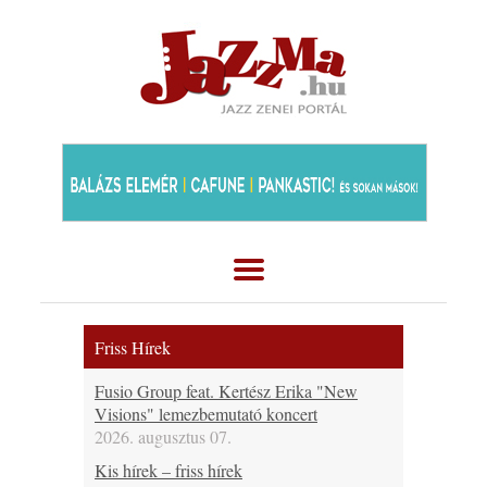
Friss Hírek
Fusio Group feat. Kertész Erika "New
Visions" lemezbemutató koncert
2026. augusztus 07.
Kis hírek – friss hírek