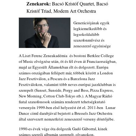
Zenekarok:
Bacsó Kristóf Quartet, Bacsó
2026. augusztus 05.
Kristóf Triad, Modern Art Orchestra
Jazz-rock albumok 1983-ból - John Scofield
„Out like a Light”
Generációjának egyik
2026. augusztus 05.
legkiemelkedőbb és
legsokoldalúbb
Jazz-rock albumok 1982-ből - John Scofield
szaxofonművész és
„Shinola”
zeneszerző egyénisége
2026. augusztus 04.
A Liszt Ferenc Zeneakadémia és bostoni Berklee College
Kikkel beszéltem 2.0 – 5. rész: D
of Music elvégzése után, öt és fél éven át Franciaországban,
2026. augusztus 04.
majd az Egyesült Államokban élt és dolgozott. Európa
számos országában fellépett már, többek között a London
Lemezek a hatvanas-hetvenes évekből - 84.
Jazz Fesztiválon, a Pescara és a Barcelona Jazz
rész: Irving Ashby – Memoirs
Fesztiválokon, valamint több neves európai jazzklubban is
2026. augusztus 04.
szerepelt (Sunset, Sunside, Porgy and Bess, Pizza Express,
New Morning, Cotton Club-Tokyo stb.). A Magyar Rádió
10 éve halt meg lapunk főszerkesztő-
fiatal szaxofonosok számára rendezett tehetségkutató
helyettese, Csányi Attila
versenyén 1999-ben első helyezést ért el. 2011-ben Lunar
2026. augusztus 04.
Dance című darabjával bejutott a Brussels Jazz Orchestra
45 éve történt… Jazz-rock albumok 1981-
által szervezett nemzetközi zeneszerző verseny döntőjébe.
ből - Shakatak „Drivin’ Hard”
1990-es évek vége óta dolgozik Gadó Gáborral, kinek
2026. augusztus 03.
számos szerzői albumán szerepelt, olyanokon,