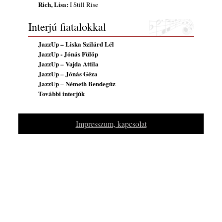
Rich, Lisa:
I Still Rise
Interjú fiatalokkal
JazzUp – Liska Szilárd Lél
JazzUp - Jónás Fülöp
JazzUp – Vajda Attila
JazzUp – Jónás Géza
JazzUp – Németh Bendegúz
További interjúk
Impresszum, kapcsolat