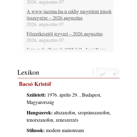
2026. augusztus 07.
A www.jazzma.hu-n eddig megjelent írások
összegzése – 2026 augusztus
2026. augusztus 07.
Főszerkesztői jegyzet – 2026 augusztus
2026. augusztus 07.
Jazz-rock albumok 1985-ből - Issei Noro
„Sweet Sphere”
2026. augusztus 07.
Lexikon
Jazz-rock albumok 1984-ből - John Scofield
„Electric Outlet”
Bacsó Kristóf
2026. augusztus 06.
X. BOHÉM JAZZFŐVÁROS fesztivál,
Született:
1976. április 29. , Budapest,
Kecskemét, 2026. augusztus 6-9.: 4 nap, 4
Magyarország
színpad, 10 ország zenészei, 40 óra zene és
Hangszerek:
altszaxofon, szopránszaxofon,
tánc!
2026. augusztus 05.
tenorszaxofon, zeneszerzés
Magyar Jazz ABC – 541. rész: Juhász
Stílusok:
modern mainstream
Márton