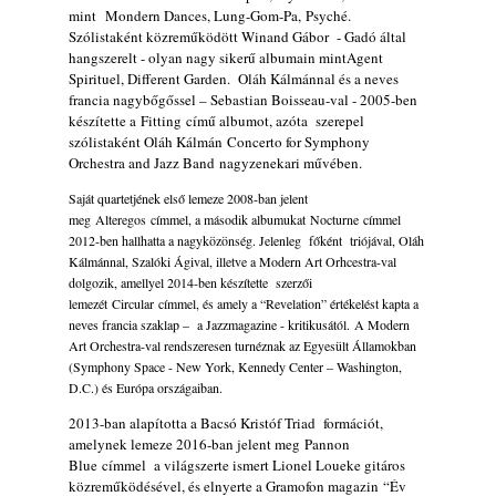
mint Mondern Dances, Lung-Gom-Pa, Psyché.
Jazz a Márványteremben – Mizar (2008.
Szólistaként közreműködött Winand Gábor - Gadó által
január 4.)
hangszerelt - olyan nagy sikerű albumain mintAgent
2026. augusztus 03.
Spirituel, Different Garden. Oláh Kálmánnal és a neves
Gondolataim - 2026 (XI. évfolyam - 8. rész)
francia nagybőgőssel – Sebastian Boisseau-val - 2005-ben
készítette a Fitting című albumot, azóta szerepel
2026. augusztus 02.
szólistaként Oláh Kálmán Concerto for Symphony
A 21. században meghalt magyar jazz
Orchestra and Jazz Band nagyzenekari művében.
muzsikusok – 109. rész: (Dr.) Borissza Géza
Saját quartetjének első lemeze 2008-ban jelent
2026. augusztus 02.
meg Alteregos címmel, a második albumukat Nocturne címmel
Exkluzív interjú Bóna Lászlóval
2012-ben hallhatta a nagyközönség. Jelenleg főként triójával, Oláh
2026. augusztus 01.
Kálmánnal, Szalóki Ágival, illetve a Modern Art Orhcestra-val
dolgozik, amellyel 2014-ben készítette szerzői
Ma 40 éves Gyarmati Gábor és 54 éves
lemezét Circular címmel, és amely a “Revelation” értékelést kapta a
Florian Ross
neves francia szaklap – a Jazzmagazine - kritikusától. A Modern
2026. augusztus 01.
Art Orchestra-val rendszeresen turnéznak az Egyesült Államokban
(Symphony Space - New York, Kennedy Center – Washington,
Vér, tornádó és jazz – megjelent a Daveform
D.C.) és Európa országaiban.
Quintet és Kurt Rosenwinkel közös
lemezének új előfutára, a Sharknado
2013-ban alapította a Bacsó Kristóf Triad formációt,
amelynek lemeze 2016-ban jelent meg Pannon
2026. július 31.
Blue címmel a világszerte ismert Lionel Loueke gitáros
Magyar jazzmuzsikus szülők és zenész
közreműködésével, és elnyerte a Gramofon magazin “Év