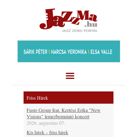
Friss Hírek
Fusio Group feat. Kertész Erika "New
Visions" lemezbemutató koncert
2026. augusztus 07.
Kis hírek – friss hírek