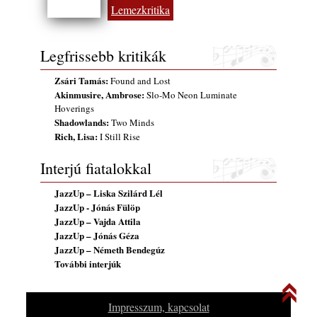
Lemezkritika
Legfrissebb kritikák
Zsári Tamás:
Found and Lost
Akinmusire, Ambrose:
Slo-Mo Neon Luminate
Hoverings
Shadowlands:
Two Minds
Rich, Lisa:
I Still Rise
Interjú fiatalokkal
JazzUp – Liska Szilárd Lél
JazzUp - Jónás Fülöp
JazzUp – Vajda Attila
JazzUp – Jónás Géza
JazzUp – Németh Bendegúz
További interjúk
Impresszum, kapcsolat