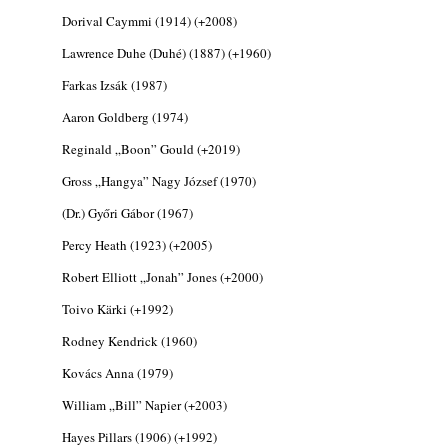
2026. augusztus 05.
Dorival Caymmi (1914) (+2008)
Jazz-rock albumok 1983-ból - John Scofield
Lawrence Duhe (Duhé) (1887) (+1960)
„Out like a Light”
Farkas Izsák (1987)
2026. augusztus 05.
Aaron Goldberg (1974)
Jazz-rock albumok 1982-ből - John Scofield
„Shinola”
Reginald „Boon” Gould (+2019)
2026. augusztus 04.
Gross „Hangya” Nagy József (1970)
Kikkel beszéltem 2.0 – 5. rész: D
(Dr.) Győri Gábor (1967)
2026. augusztus 04.
Lemezek a hatvanas-hetvenes évekből - 84.
Percy Heath (1923) (+2005)
rész: Irving Ashby – Memoirs
Robert Elliott „Jonah” Jones (+2000)
2026. augusztus 04.
Toivo Kärki (+1992)
10 éve halt meg lapunk főszerkesztő-
helyettese, Csányi Attila
Rodney Kendrick (1960)
2026. augusztus 04.
Kovács Anna (1979)
45 éve történt… Jazz-rock albumok 1981-
William „Bill” Napier (+2003)
ből - Shakatak „Drivin’ Hard”
2026. augusztus 03.
Hayes Pillars (1906) (+1992)