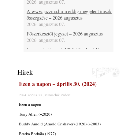
2026. augusztus 07.
A www.jazzma.hu-n eddig megjelent írások
összegzése – 2026 augusztus
2026. augusztus 07.
Főszerkesztői jegyzet – 2026 augusztus
2026. augusztus 07.
Jazz-rock albumok 1985-ből - Issei Noro
„Sweet Sphere”
2026. augusztus 07.
Hírek
Jazz-rock albumok 1984-ből - John Scofield
„Electric Outlet”
Ezen a napon – április 30. (2024)
2026. augusztus 06.
X. BOHÉM JAZZFŐVÁROS fesztivál,
2024. április 30., Maloschik Róbert
Kecskemét, 2026. augusztus 6-9.: 4 nap, 4
Ezen a napon
színpad, 10 ország zenészei, 40 óra zene és
tánc!
Tony Allen (+2020)
2026. augusztus 05.
Buddy Arnold (Arnold Grishaver) (1926) (+2003)
Magyar Jazz ABC – 541. rész: Juhász
Bratka Borbála (1977)
Márton