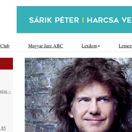
 Club
Magyar Jazz ABC
Lexikon
Lemez
zése –
s 85