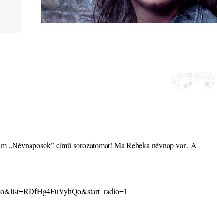
usztus
. rész:
ló –
ottam „Névnaposok” című sorozatomat! Ma Rebeka névnap van. A
lue”
Qo&list=RDfHg4FuVyhQo&start_radio=1