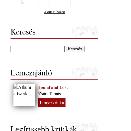
31
Aktuális hónap
Keresés
Lemezajánló
Found and Lost
Zsári Tamás
Lemezkritika
Legfrissebb kritikák