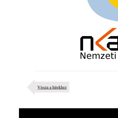
Kikkel beszéltem 2.0 – 5. rész: D
2026. augusztus 04.
Lemezek a hatvanas-hetvenes évekből - 84. rész: Ir
Ashby – Memoirs
2026. augusztus 04.
10 éve halt meg lapunk főszerkesztő-helyettese, Cs
Attila
2026. augusztus 04.
45 éve történt… Jazz-rock albumok 1981-ből - Sha
„Drivin’ Hard”
2026. augusztus 03.
Jazz a Márványteremben – Mizar (2008. január 4.)
2026. augusztus 03.
Gondolataim - 2026 (XI. évfolyam - 8. rész)
Vissza a hírekhez
2026. augusztus 02.
A 21. században meghalt magyar jazz muzsikusok 
rész: (Dr.) Borissza Géza
2026. augusztus 02.