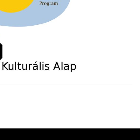
ving
ányi
katak
– 109.