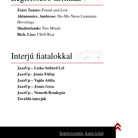
Zsári Tamás:
Found and Lost
Akinmusire, Ambrose:
Slo-Mo Neon Luminate
Hoverings
Shadowlands:
Two Minds
Rich, Lisa:
I Still Rise
Interjú fiatalokkal
JazzUp – Liska Szilárd Lél
JazzUp - Jónás Fülöp
JazzUp – Vajda Attila
JazzUp – Jónás Géza
JazzUp – Németh Bendegúz
További interjúk
Impresszum, kapcsolat