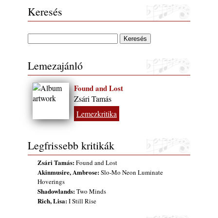
FREE JAZZ ALBUMS 2026 - 134. rész
Keresés
2026. július 16.
A free jazz kiemelkedő alakjai - 79. rész:
Marion Brown
2026. július 13.
Lemezajánló
Found and Lost
Zsári Tamás
Lemezkritika
Legfrissebb kritikák
Zsári Tamás:
Found and Lost
Akinmusire, Ambrose:
Slo-Mo Neon Luminate
Hoverings
Shadowlands:
Two Minds
Rich, Lisa:
I Still Rise