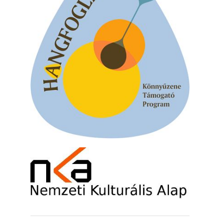
2026. augusztus 03.
Gondolataim - 2026 (XI. évfolyam - 8. rész)
2026. augusztus 02.
A 21. században meghalt magyar jazz
muzsikusok – 109. rész: (Dr.) Borissza Géza
2026. augusztus 02.
Exkluzív interjú Bóna Lászlóval
2026. augusztus 01.
2026-os jazzfesztiválok, amelyekről én is
tudok… 18. rész: Zempléni Fesztivál
(Sátoraljaújhely – 2026. augusztus 13-23.)
2026. augusztus 01.
Jazz-rock albumok 1986-ból - John Scofield
„Still Warm”
2026. augusztus 01.
Ma 40 éves Gyarmati Gábor és 54 éves
Florian Ross
2026. augusztus 01.