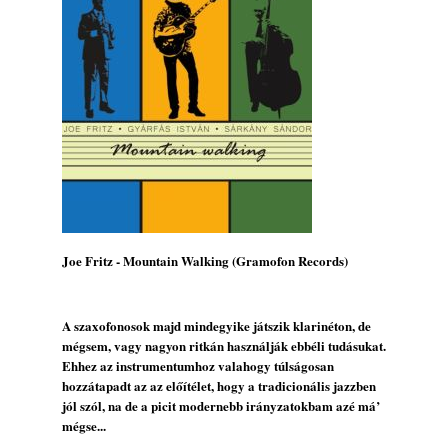
Jazz-rock albumok 1985-ből - Issei Noro
„Sweet Sphere”
2026. augusztus 07.
Jazz-rock albumok 1984-ből - John Scofield
„Electric Outlet”
2026. augusztus 06.
X. BOHÉM JAZZFŐVÁROS fesztivál,
Kecskemét, 2026. augusztus 6-9.: 4 nap, 4
színpad, 10 ország zenészei, 40 óra zene és
tánc!
2026. augusztus 05.
Joe Fritz - Mountain Walking (Gramofon Records)
Magyar Jazz ABC – 541. rész: Juhász
Márton
2026. augusztus 05.
A szaxofonosok majd mindegyike játszik klarinéton, de
mégsem, vagy nagyon ritkán használják ebbéli tudásukat.
Jazz-rock albumok 1983-ból - John Scofield
Ehhez az instrumentumhoz valahogy túlságosan
„Out like a Light”
hozzátapadt az az előítélet, hogy a tradicionális jazzben
2026. augusztus 05.
jól szól, na de a picit modernebb irányzatokbam azé má’
Jazz-rock albumok 1982-ből - John Scofield
mégse...
„Shinola”