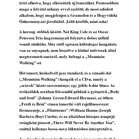
triót alkotva, hogy elkészítsék új lemezüket. Pontosabban
Szabolcs
maga a felvétel néhány évvel ezelőtti, de most adódott
2026. július 25.
alkalom, hogy megjelenjen a Gramofon és a Hegyvidéki
Önkormányzat jóvoltából. Jobb később, mint soha!
FREE JAZZ ALBUMS 2026 - 134. rész
2026. július 16.
A korong -többek között- Nat King Cole és az Oscar
Peterson Trio hagyományait folytatva dobos nélkül
vonult stúdióba. Már ettől egészen különleges hangulata
van az anyagnak, nem beszélve a kitűnő művészek által
megteremtett auráról, mely belengi a „Mountain
Walking”-ot.
Hét ismert, közkedvelt jazz standard, és a címadó dal
(„Mountain Walking”) hangzik el a CD-n, amely a
„srácok” közös szerzeménye; egy jóféle b-dúr blues. Az
örökzöldek sorában felcsendül például a gyönyörű „Body
and Soul” (Johnny Green-Edward Heyman), az itthon
„Frédi és Béni” címen ismertté vált rajzfilmsorozat
főcímzenéje, a „Flintstones” (William Hanna-Joseph
Barbera-Hoyt Curtin), és az általában közepes tempójú
swingként játszott „There Will Never Be Another You”,
ezúttal kellemes bossa-nova lüktetésben interpretálva.
Joe, Gyafi és Sanyi új albumuk kapcsán nem törekedtek