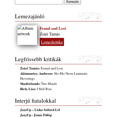
Lemezajánló
Found and Lost
Zsári Tamás
Lemezkritika
Legfrissebb kritikák
Zsári Tamás:
Found and Lost
Akinmusire, Ambrose:
Slo-Mo Neon Luminate
Hoverings
Shadowlands:
Two Minds
Rich, Lisa:
I Still Rise
Interjú fiatalokkal
JazzUp – Liska Szilárd Lél
JazzUp - Jónás Fülöp