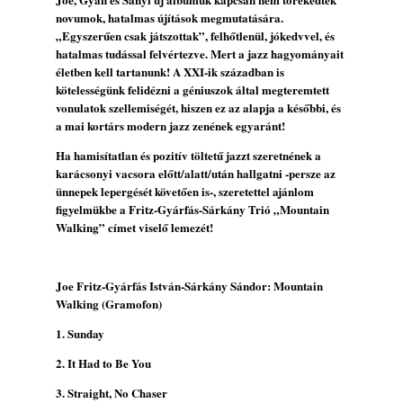
novumok, hatalmas újítások megmutatására.
„Egyszerűen csak játszottak”, felhőtlenül, jókedvvel, és
hatalmas tudással felvértezve. Mert a jazz hagyományait
életben kell tartanunk! A XXI-ik században is
kötelességünk felidézni a géniuszok által megteremtett
vonulatok szellemiségét, hiszen ez az alapja a későbbi, és
a mai kortárs modern jazz zenének egyaránt!
Ha hamisítatlan és pozitív töltetű jazzt szeretnének a
karácsonyi vacsora előtt/alatt/után hallgatni -persze az
ünnepek lepergését követően is-, szeretettel ajánlom
figyelmükbe a Fritz-Gyárfás-Sárkány Trió „Mountain
Walking” címet viselő lemezét!
Joe Fritz-Gyárfás István-Sárkány Sándor: Mountain
Walking (Gramofon)
1. Sunday
2. It Had to Be You
3. Straight, No Chaser