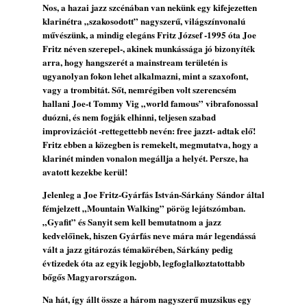
Nos, a hazai jazz szcénában van nekünk egy kifejezetten
2026. augusztus 04.
klarinétra „szakosodott” nagyszerű, világszínvonalú
Kikkel beszéltem 2.0 – 5. rész: D
művészünk, a mindig elegáns Fritz József -1995 óta Joe
2026. augusztus 04.
Fritz néven szerepel-, akinek munkássága jó bizonyíték
arra, hogy hangszerét a mainstream területén is
Lemezek a hatvanas-hetvenes évekből - 84.
ugyanolyan fokon lehet alkalmazni, mint a szaxofont,
rész: Irving Ashby – Memoirs
vagy a trombitát. Sőt, nemrégiben volt szerencsém
2026. augusztus 04.
hallani Joe-t Tommy Vig „world famous” vibrafonossal
duózni, és nem fogják elhinni, teljesen szabad
Gondolataim - 2026 (XI. évfolyam - 8. rész)
improvizációt -rettegettebb nevén: free jazzt- adtak elő!
2026. augusztus 02.
Fritz ebben a közegben is remekelt, megmutatva, hogy a
Exkluzív interjú Bóna Lászlóval
klarinét minden vonalon megállja a helyét. Persze, ha
2026. augusztus 01.
avatott kezekbe kerül!
Ma 40 éves Gyarmati Gábor és 54 éves
Jelenleg a Joe Fritz-Gyárfás István-Sárkány Sándor által
Florian Ross
fémjelzett „Mountain Walking” pörög lejátszómban.
2026. augusztus 01.
„Gyafit” és Sanyit sem kell bemutatnom a jazz
kedvelőinek, hiszen Gyárfás neve mára már legendássá
Magyar jazzmuzsikus szülők és zenész
vált a jazz gitározás témakörében, Sárkány pedig
gyermekeik – 42. rész: Vörös László +
évtizedek óta az egyik legjobb, legfoglalkoztatottabb
Vörösné Strausz Eszter + Vörös Bence
bőgős Magyarországon.
2026. július 30.
Na hát, így állt össze a három nagyszerű muzsikus egy
The Next Generation — 11. rész: Horváth