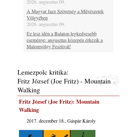
2026. augusztus 09.
A Magyar Jazz Szövetség a Művészetek
Völgyében
2026. augusztus 09.
Ez lesz idén a Balaton legkedvesebb
eseménye: augusztus közepén érkezik a
Malomvölgy Fesztivál!
2026. augusztus 08.
2026-os jazzfesztiválok, amelyekről én is
tudok… 19. rész: XXXI. Szoboszlói
Lemezpolc kritika:
Dixieland Napok (Hajdúszoboszló – 2026.
Fritz József (Joe Fritz) - Mountain
augusztus 21-22-23.)
2026. augusztus 08.
Walking
Jazz-rock albumok 1986-ból - Shakatak
Fritz József (Joe Fritz): Mountain
„Into the Blue”
Walking
2026. augusztus 08.
Fusio Group feat. Kertész Erika "New
2017. december 18., Gáspár Károly
Visions" lemezbemutató koncert
2026. augusztus 07.