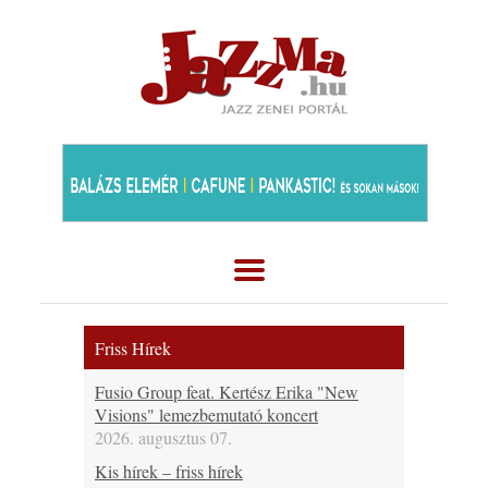
Friss Hírek
Fusio Group feat. Kertész Erika "New
Visions" lemezbemutató koncert
2026. augusztus 07.
Kis hírek – friss hírek