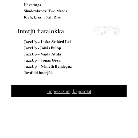
Hoverings
Shadowlands:
Two Minds
Rich, Lisa:
I Still Rise
Interjú fiatalokkal
JazzUp – Liska Szilárd Lél
JazzUp - Jónás Fülöp
JazzUp – Vajda Attila
JazzUp – Jónás Géza
JazzUp – Németh Bendegúz
További interjúk
Impresszum, kapcsolat