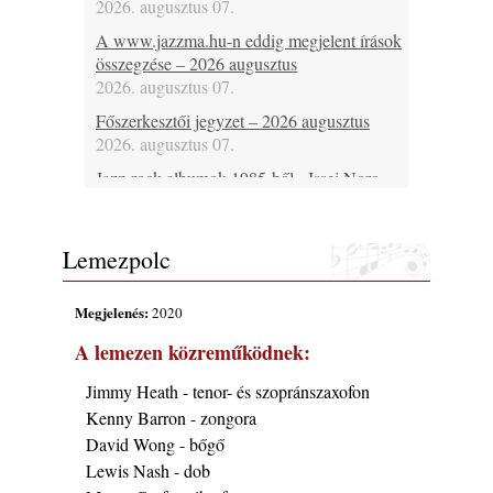
2026. augusztus 07.
A www.jazzma.hu-n eddig megjelent írások
összegzése – 2026 augusztus
2026. augusztus 07.
Főszerkesztői jegyzet – 2026 augusztus
2026. augusztus 07.
Jazz-rock albumok 1985-ből - Issei Noro
„Sweet Sphere”
2026. augusztus 07.
Lemezpolc
Jazz-rock albumok 1984-ből - John Scofield
„Electric Outlet”
2026. augusztus 06.
Megjelenés:
2020
X. BOHÉM JAZZFŐVÁROS fesztivál,
A lemezen közreműködnek:
Kecskemét, 2026. augusztus 6-9.: 4 nap, 4
színpad, 10 ország zenészei, 40 óra zene és
Jimmy Heath - tenor- és szopránszaxofon
tánc!
Kenny Barron - zongora
2026. augusztus 05.
David Wong - bőgő
Magyar Jazz ABC – 541. rész: Juhász
Lewis Nash - dob
Márton