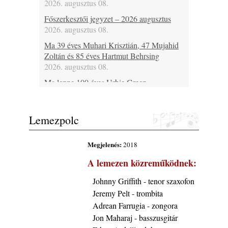
2026. augusztus 08.
Főszerkesztői jegyzet – 2026 augusztus
2026. augusztus 08.
Ma 39 éves Muhari Krisztián, 47 Mujahid
Zoltán és 85 éves Hartmut Behrsing
2026. augusztus 08.
Ma lenne 100 éves Urbie Green
2026. augusztus 08.
Ma 20 éve halt meg Duke Jordan
Lemezpolc
2026. augusztus 08.
Ez lesz idén a Balaton legkedvesebb
Megjelenés:
2018
eseménye: augusztus közepén érkezik a
Malomvölgy Fesztivál!
A lemezen közreműködnek:
2026. augusztus 08.
Johnny Griffith - tenor szaxofon
2026-os jazzfesztiválok, amelyekről én is
Jeremy Pelt - trombita
tudok… 19. rész: XXXI. Szoboszlói
Dixieland Napok (Hajdúszoboszló – 2026.
Adrean Farrugia - zongora
augusztus 21-22-23.)
Jon Maharaj - basszusgitár
2026. augusztus 08.