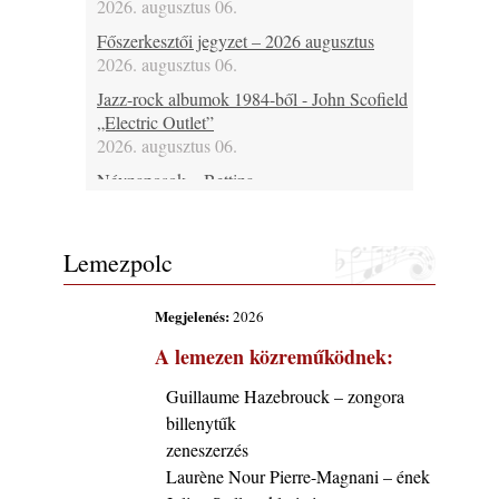
2026. augusztus 06.
Főszerkesztői jegyzet – 2026 augusztus
2026. augusztus 06.
Jazz-rock albumok 1984-ből - John Scofield
„Electric Outlet”
2026. augusztus 06.
Névnaposok – Bettina
2026. augusztus 06.
Ma 37 éves Raboczki Balázs, 43 éves
Lemezpolc
Bubenyák Zoltán, 46 éves Horváth „Plutó”
József és 60 éves Regina Carter
2026. augusztus 06.
Megjelenés:
2026
Ma lenne 80 éves Allan Holdsworth
A lemezen közreműködnek:
2026. augusztus 06.
Guillaume Hazebrouck – zongora
Ma 30 éve halt meg Bobby Enriquez
billenytűk
2026. augusztus 06.
zeneszerzés
Ezen a napon – augusztus 6. (2026)
Laurène Nour Pierre-Magnani – ének
2026. augusztus 06.