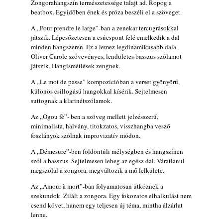
Zongorahangszín természetessége talajt ad. Ropog a
Vér, tornádó és jazz – megjelent a Daveform
beatbox. Egyidőben ének és próza beszéli el a szöveget.
Quintet és Kurt Rosenwinkel közös
A „Pour prendre le large”-ban a zenekar tercugrásokkal
lemezének új előfutára, a Sharknado
játszik. Lépcsőzetesen a csúcspont felé emelkedik a dal
2026. július 31.
minden hangszeren. Ez a lemez legdinamikusabb dala.
Magyar jazzmuzsikus szülők és zenész
Oliver Carole szövevényes, lendületes basszus szólamot
gyermekeik – 42. rész: Vörös László +
játszik. Hangismétlések zengnek.
Vörösné Strausz Eszter + Vörös Bence
A „Le mot de passe” kompozícióban a verset gyönyörű,
2026. július 30.
különös csillogású hangokkal kísérik. Sejtelmesen
suttognak a klarinétszólamok.
The Next Generation — 11. rész: Horváth
Szabolcs
Az „Ogou fè”- ben a szöveg mellett jelzésszerű,
2026. július 25.
minimalista, halvány, titokzatos, visszhangba vesző
foszlányok szólnak improvizatív módon.
FREE JAZZ ALBUMS 2026 - 134. rész
2026. július 16.
A „Démesure”-ben földöntúli mélységben és hangszínen
szól a basszus. Sejtelmesen lebeg az egész dal. Váratlanul
A free jazz kiemelkedő alakjai - 79. rész:
megszólal a zongora, megváltozik a mű lelkülete.
Marion Brown
2026. július 13.
Az „Amour à mort”-ban folyamatosan ütköznek a
szekundok. Zilált a zongora. Egy fokozatos elhalkulást nem
csend követ, hanem egy teljesen új téma, mintha álzárlat
lenne.