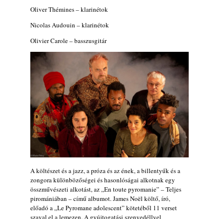
„Electric Outlet”
Oliver Thémines – klarinétok
2026. augusztus 06.
Nicolas Audouin – klarinétok
X. BOHÉM JAZZFŐVÁROS fesztivál,
Kecskemét, 2026. augusztus 6-9.: 4 nap, 4
Olivier Carole – basszusgitár
színpad, 10 ország zenészei, 40 óra zene és
tánc!
2026. augusztus 05.
Magyar Jazz ABC – 541. rész: Juhász
Márton
2026. augusztus 05.
Jazz-rock albumok 1983-ból - John Scofield
„Out like a Light”
2026. augusztus 05.
Jazz-rock albumok 1982-ből - John Scofield
„Shinola”
A költészet és a jazz, a próza és az ének, a billentyűk és a
2026. augusztus 04.
zongora különbözőségei és hasonlóságai alkotnak egy
összművészeti alkotást, az „En toute pyromanie” – Teljes
Kikkel beszéltem 2.0 – 5. rész: D
piromániában – című albumot. James Noël költő, író,
2026. augusztus 04.
előadó a „Le Pyromane adolescent” kötetéből 11 verset
Lemezek a hatvanas-hetvenes évekből - 84.
szaval el a lemezen. A gyújtogatási szenvedéllyel