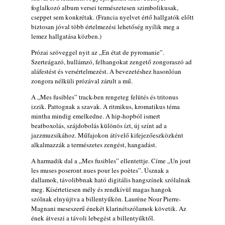
foglalkozó album versei természetesen szimbolikusak,
rész: Irving Ashby – Memoirs
cseppet sem konkrétak. (Francia nyelvet értő hallgatók előtt
2026. augusztus 04.
biztosan jóval több értelmezési lehetőség nyílik meg a
10 éve halt meg lapunk főszerkesztő-
lemez hallgatása közben.)
helyettese, Csányi Attila
Prózai szöveggel nyit az „En état de pyromanie”.
2026. augusztus 04.
Szerteágazó, hullámzó, felhangokat zengető zongoraszó ad
45 éve történt… Jazz-rock albumok 1981-
aláfestést és versértelmezést. A bevezetéshez hasonlóan
zongora nélküli prózával zárult a mű.
ből - Shakatak „Drivin’ Hard”
2026. augusztus 03.
A „Mes fusibles” track-ben rengeteg felütés és tritonus
izzik. Pattognak a szavak. A ritmikus, kromatikus téma
Jazz a Márványteremben – Mizar (2008.
mintha mindig emelkedne. A hip-hopból ismert
január 4.)
beatboxolás, szájdobolás különös ízt, új színt ad a
2026. augusztus 03.
jazzmuzsikához. Műfajokon átívelő kifejezőeszközként
Gondolataim - 2026 (XI. évfolyam - 8. rész)
alkalmazzák a természetes zengést, hangadást.
2026. augusztus 02.
A harmadik dal a „Mes fusibles” ellentettje. Címe „Un jout
les muses poseront nues pour les poètes”. Úsznak a
Exkluzív interjú Bóna Lászlóval
dallamok, távolibbnak ható digitális hangszínek szólalnak
2026. augusztus 01.
meg. Kísértetiesen mély és rendkívül magas hangok
Ma 40 éves Gyarmati Gábor és 54 éves
szólnak elnyújtva a billentyűkön. Laurène Nour Pierre-
Florian Ross
Magnani meseszerű énekét klarinétszólamok követik. Az
2026. augusztus 01.
ének átveszi a távoli lebegést a billentyűktől.