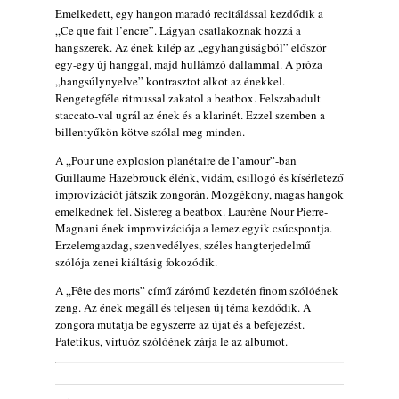
Emelkedett, egy hangon maradó recitálással kezdődik a
„Ce que fait l’encre”. Lágyan csatlakoznak hozzá a
hangszerek. Az ének kilép az „egyhangúságból” először
egy-egy új hanggal, majd hullámzó dallammal. A próza
„hangsúlynyelve” kontrasztot alkot az énekkel.
Rengetegféle ritmussal zakatol a beatbox. Felszabadult
staccato-val ugrál az ének és a klarinét. Ezzel szemben a
billentyűkön kötve szólal meg minden.
A „Pour une explosion planétaire de l’amour”-ban
Guillaume Hazebrouck élénk, vidám, csillogó és kísérletező
improvizációt játszik zongorán. Mozgékony, magas hangok
emelkednek fel. Sistereg a beatbox. Laurène Nour Pierre-
Magnani ének improvizációja a lemez egyik csúcspontja.
Érzelemgazdag, szenvedélyes, széles hangterjedelmű
szólója zenei kiáltásig fokozódik.
A „Fête des morts” című zárómű kezdetén finom szólóének
zeng. Az ének megáll és teljesen új téma kezdődik. A
zongora mutatja be egyszerre az újat és a befejezést.
Patetikus, virtuóz szólóének zárja le az albumot.