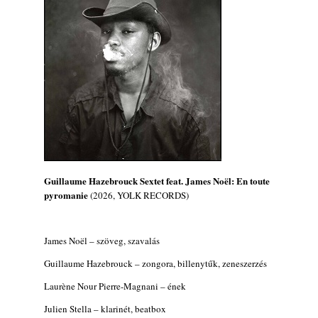
Ez lesz idén a Balaton legkedvesebb
eseménye: augusztus közepén érkezik a
Malomvölgy Fesztivál!
2026. augusztus 08.
2026-os jazzfesztiválok, amelyekről én is
tudok… 19. rész: XXXI. Szoboszlói
Dixieland Napok (Hajdúszoboszló – 2026.
augusztus 21-22-23.)
2026. augusztus 08.
Jazz-rock albumok 1986-ból - Shakatak
„Into the Blue”
Guillaume Hazebrouck Sextet feat. James Noël: En toute
2026. augusztus 08.
pyromanie
(2026, YOLK RECORDS)
Fusio Group feat. Kertész Erika "New
Visions" lemezbemutató koncert
2026. augusztus 07.
James Noël – szöveg, szavalás
Jazz-rock albumok 1985-ből - Issei Noro
Guillaume Hazebrouck – zongora, billenytűk, zeneszerzés
„Sweet Sphere”
2026. augusztus 07.
Laurène Nour Pierre-Magnani – ének
Jazz-rock albumok 1984-ből - John Scofield
Julien Stella – klarinét, beatbox