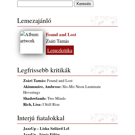
(Sátoraljaújhely – 2026. augusztus 13-23.)
2026. augusztus 01.
Lemezajánló
Jazz-rock albumok 1986-ból - John Scofield
„Still Warm”
2026. augusztus 01.
Found and Lost
Zsári Tamás
Ma 40 éves Gyarmati Gábor és 54 éves
Florian Ross
Lemezkritika
2026. augusztus 01.
Vér, tornádó és jazz – megjelent a Daveform
Legfrissebb kritikák
Quintet és Kurt Rosenwinkel közös
lemezének új előfutára, a Sharknado
Zsári Tamás:
Found and Lost
2026. július 31.
Akinmusire, Ambrose:
Slo-Mo Neon Luminate
Hoverings
A Grencsoport Lewis Jordan-nel a
Shadowlands:
Two Minds
Meseházban
Rich, Lisa:
I Still Rise
2026. július 31.
A JÜ a Meseházban
Interjú fiatalokkal
2026. július 30.
JazzUp – Liska Szilárd Lél
Magyar jazzmuzsikus szülők és zenész
JazzUp - Jónás Fülöp