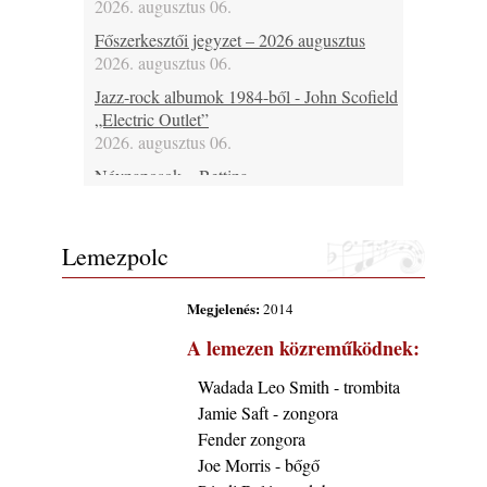
2026. augusztus 06.
Főszerkesztői jegyzet – 2026 augusztus
2026. augusztus 06.
Jazz-rock albumok 1984-ből - John Scofield
„Electric Outlet”
2026. augusztus 06.
Névnaposok – Bettina
2026. augusztus 06.
Ma 37 éves Raboczki Balázs, 43 éves
Lemezpolc
Bubenyák Zoltán, 46 éves Horváth „Plutó”
József és 60 éves Regina Carter
2026. augusztus 06.
Megjelenés:
2014
Ma lenne 80 éves Allan Holdsworth
A lemezen közreműködnek:
2026. augusztus 06.
Wadada Leo Smith - trombita
Ma 30 éve halt meg Bobby Enriquez
Jamie Saft - zongora
2026. augusztus 06.
Fender zongora
Ezen a napon – augusztus 6. (2026)
Joe Morris - bőgő
2026. augusztus 06.