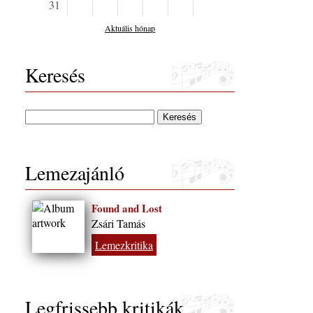
31
Aktuális hónap
Keresés
Lemezajánló
Found and Lost
Zsári Tamás
Lemezkritika
Legfrissebb kritikák