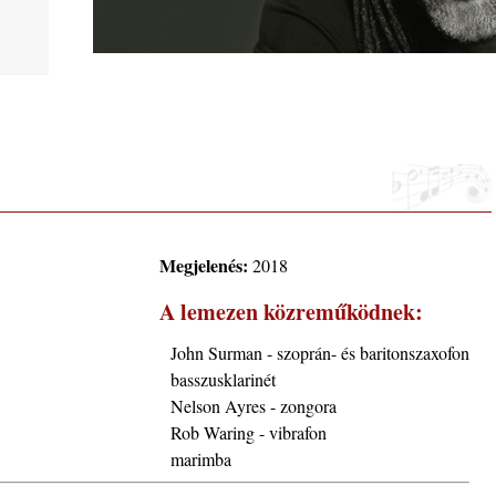
ltán,
arter
Megjelenés:
2018
A lemezen közreműködnek:
John Surman - szoprán- és baritonszaxofon
 2026.
basszusklarinét
i, 40
Nelson Ayres - zongora
Rob Waring - vibrafon
marimba