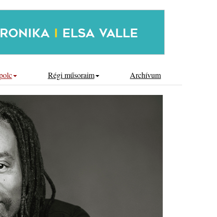
polc
Régi műsoraim
Archívum