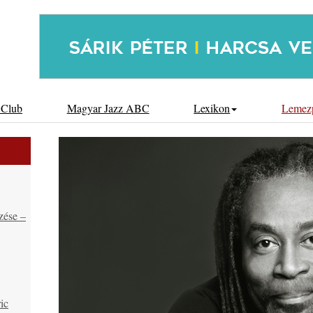
 Club
Magyar Jazz ABC
Lexikon
Lemez
zése –
ic