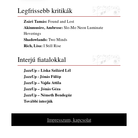
Vér, tornádó és jazz – megjelent a Daveform
Legfrissebb kritikák
Quintet és Kurt Rosenwinkel közös
lemezének új előfutára, a Sharknado
Zsári Tamás:
Found and Lost
2026. július 31.
Akinmusire, Ambrose:
Slo-Mo Neon Luminate
Hoverings
A Grencsoport Lewis Jordan-nel a
Shadowlands:
Two Minds
Meseházban
Rich, Lisa:
I Still Rise
2026. július 31.
Magyar jazzmuzsikus szülők és zenész
Interjú fiatalokkal
gyermekeik – 42. rész: Vörös László +
Vörösné Strausz Eszter + Vörös Bence
JazzUp – Liska Szilárd Lél
2026. július 30.
JazzUp - Jónás Fülöp
JazzUp – Vajda Attila
The Next Generation — 11. rész: Horváth
JazzUp – Jónás Géza
Szabolcs
JazzUp – Németh Bendegúz
2026. július 25.
További interjúk
Eged Márton: Old Songs
2026. július 25.
Impresszum, kapcsolat
Zsári Tamás: Found and Lost
2026. július 24.