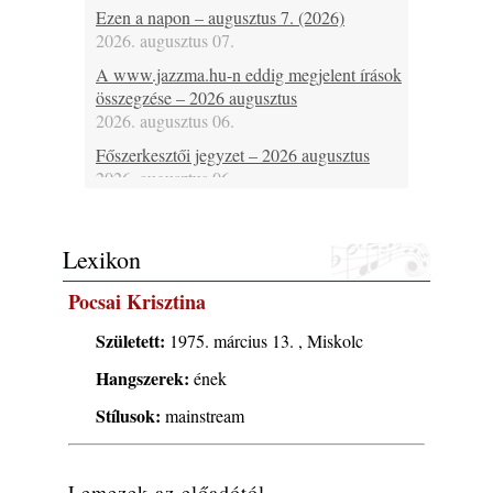
Ezen a napon – augusztus 7. (2026)
2026. augusztus 07.
A www.jazzma.hu-n eddig megjelent írások
összegzése – 2026 augusztus
2026. augusztus 06.
Főszerkesztői jegyzet – 2026 augusztus
2026. augusztus 06.
Jazz-rock albumok 1984-ből - John Scofield
„Electric Outlet”
Lexikon
2026. augusztus 06.
X. BOHÉM JAZZFŐVÁROS fesztivál,
Pocsai Krisztina
Kecskemét, 2026. augusztus 6-9.: 4 nap, 4
színpad, 10 ország zenészei, 40 óra zene és
Született:
1975. március 13. , Miskolc
tánc!
Hangszerek:
ének
2026. augusztus 05.
Stílusok:
mainstream
Magyar Jazz ABC – 541. rész: Juhász
Márton
2026. augusztus 05.
Lemezek az előadótól