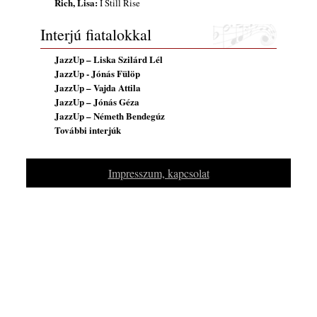
Rich, Lisa:
I Still Rise
Interjú fiatalokkal
JazzUp – Liska Szilárd Lél
JazzUp - Jónás Fülöp
JazzUp – Vajda Attila
JazzUp – Jónás Géza
JazzUp – Németh Bendegúz
További interjúk
Impresszum, kapcsolat