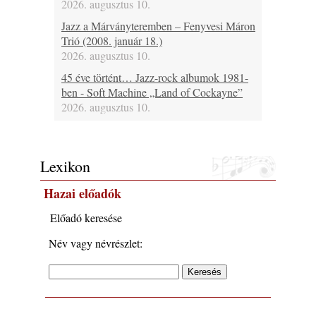
2026. augusztus 10.
Jazz a Márványteremben – Fenyvesi Máron
Trió (2008. január 18.)
2026. augusztus 10.
45 éve történt… Jazz-rock albumok 1981-
ben - Soft Machine „Land of Cockayne”
2026. augusztus 10.
Ezen a napon – augusztus 10. (2026)
2026. augusztus 10.
Lexikon
A www.jazzma.hu-n eddig megjelent írások
összegzése – 2026 augusztus
Hazai előadók
2026. augusztus 09.
A Magyar Jazz Szövetség a Művészetek
Előadó keresése
Völgyében
Név vagy névrészlet:
2026. augusztus 09.
Ez lesz idén a Balaton legkedvesebb
eseménye: augusztus közepén érkezik a
Malomvölgy Fesztivál!
2026. augusztus 08.