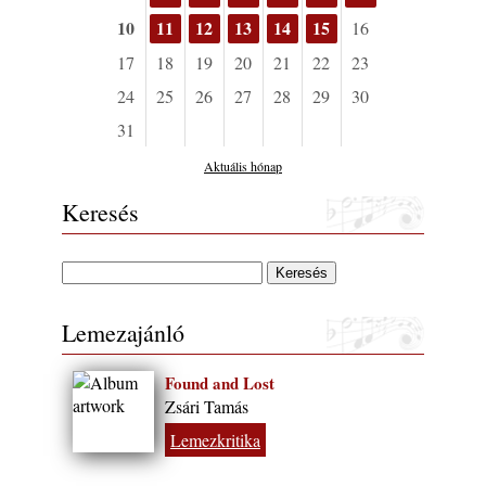
Kecskemét, 2026. augusztus 6-9.: 4 nap, 4
10
11
12
13
14
15
16
színpad, 10 ország zenészei, 40 óra zene és
tánc!
17
18
19
20
21
22
23
2026. augusztus 05.
24
25
26
27
28
29
30
Magyar Jazz ABC – 541. rész: Juhász
31
Márton
2026. augusztus 05.
Aktuális hónap
Jazz-rock albumok 1983-ból - John Scofield
Keresés
„Out like a Light”
2026. augusztus 05.
Jazz-rock albumok 1982-ből - John Scofield
„Shinola”
2026. augusztus 04.
Lemezajánló
Kikkel beszéltem 2.0 – 5. rész: D
2026. augusztus 04.
Found and Lost
Lemezek a hatvanas-hetvenes évekből - 84.
Zsári Tamás
rész: Irving Ashby – Memoirs
Lemezkritika
2026. augusztus 04.
Gondolataim - 2026 (XI. évfolyam - 8. rész)