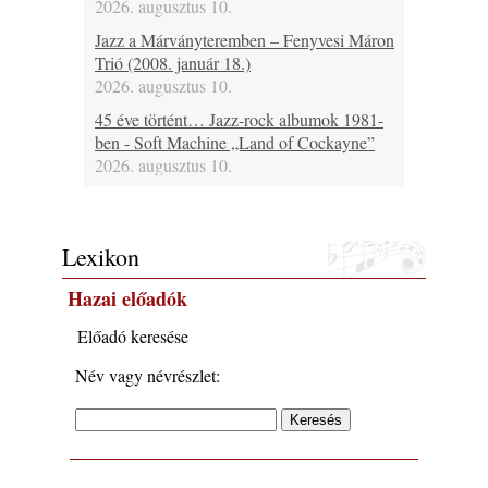
2026. augusztus 10.
Jazz a Márványteremben – Fenyvesi Máron
Trió (2008. január 18.)
2026. augusztus 10.
45 éve történt… Jazz-rock albumok 1981-
ben - Soft Machine „Land of Cockayne”
2026. augusztus 10.
Ezen a napon – augusztus 10. (2026)
2026. augusztus 10.
Lexikon
A www.jazzma.hu-n eddig megjelent írások
összegzése – 2026 augusztus
Hazai előadók
2026. augusztus 09.
A Magyar Jazz Szövetség a Művészetek
Előadó keresése
Völgyében
Név vagy névrészlet:
2026. augusztus 09.
Ez lesz idén a Balaton legkedvesebb
eseménye: augusztus közepén érkezik a
Malomvölgy Fesztivál!
2026. augusztus 08.