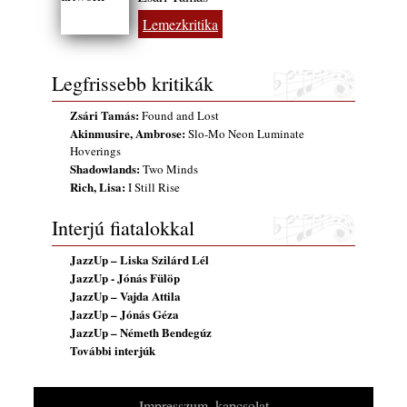
2026-os jazzfesztiválok, amelyekről én is
Lemezkritika
tudok… 18. rész: Zempléni Fesztivál
(Sátoraljaújhely – 2026. augusztus 13-23.)
Legfrissebb kritikák
2026. augusztus 01.
Jazz-rock albumok 1986-ból - John Scofield
Zsári Tamás:
Found and Lost
„Still Warm”
Akinmusire, Ambrose:
Slo-Mo Neon Luminate
2026. augusztus 01.
Hoverings
Shadowlands:
Two Minds
Ma 40 éves Gyarmati Gábor és 54 éves
Rich, Lisa:
I Still Rise
Florian Ross
2026. augusztus 01.
Interjú fiatalokkal
Vér, tornádó és jazz – megjelent a Daveform
JazzUp – Liska Szilárd Lél
Quintet és Kurt Rosenwinkel közös
JazzUp - Jónás Fülöp
lemezének új előfutára, a Sharknado
JazzUp – Vajda Attila
2026. július 31.
JazzUp – Jónás Géza
A Grencsoport Lewis Jordan-nel a
JazzUp – Németh Bendegúz
Meseházban
További interjúk
2026. július 31.
Magyar jazzmuzsikus szülők és zenész
Impresszum, kapcsolat