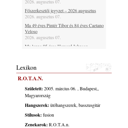
2026. augusztus 07.
Főszerkesztői jegyzet – 2026 augusztus
2026. augusztus 07.
Ma 49 éves Pintér Tibor és 84 éves Caetano
Veloso
2026. augusztus 07.
Ma lenne 85 éves Howard Johnson
2026. augusztus 07.
Ma 95 éve halt meg Bix Beiderbecke
Lexikon
2026. augusztus 07.
Jazz-rock albumok 1985-ből - Issei Noro
R.O.T.A.N.
„Sweet Sphere”
2026. augusztus 07.
Született:
2005. március 06. , Budapest,,
Magyarország
Fusio Group feat. Kertész Erika
2026. augusztus 07.
Hangszerek:
ütőhangszerek, basszusgitár
Ezen a napon – augusztus 7. (2026)
Stílusok:
fusion
2026. augusztus 07.
Zenekarok:
R.O.T.A.n.
Jazz-rock albumok 1984-ből - John Scofield