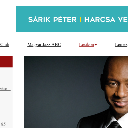
 Club
Magyar Jazz ABC
Lexikon
Lemez
zése –
s 85