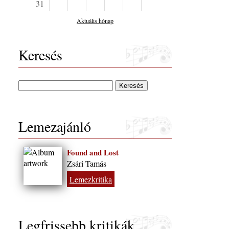
31
Aktuális hónap
Keresés
Lemezajánló
Found and Lost
Zsári Tamás
Lemezkritika
Legfrissebb kritikák