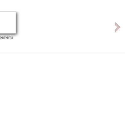
phere”
ic
lements
 2026.
i, 40
ke a
la”