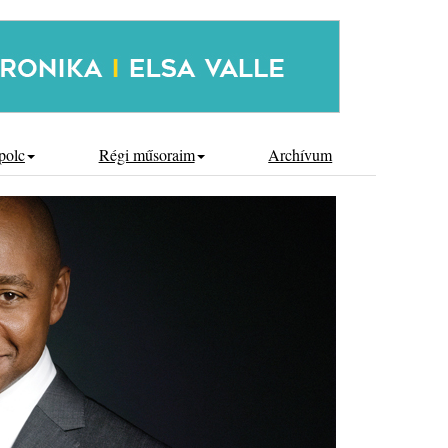
polc
Régi műsoraim
Archívum