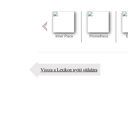
lemezbemutató koncert
2026. augusztus 07.
Jazz-rock albumok 1985-ből - Issei Noro „Sweet S
2026. augusztus 07.
Jazz-rock albumok 1984-ből - John Scofield „Electr
Inner Place
Prometheus
E
Outlet”
2026. augusztus 06.
X. BOHÉM JAZZFŐVÁROS fesztivál, Kecskemét,
augusztus 6-9.: 4 nap, 4 színpad, 10 ország zenésze
óra zene és tánc!
Vissza a Lexikon nyitó oldalára
2026. augusztus 05.
Magyar Jazz ABC – 541. rész: Juhász Márton
2026. augusztus 05.
Jazz-rock albumok 1983-ból - John Scofield „Out li
Light”
2026. augusztus 05.
Jazz-rock albumok 1982-ből - John Scofield „Shino
2026. augusztus 04.