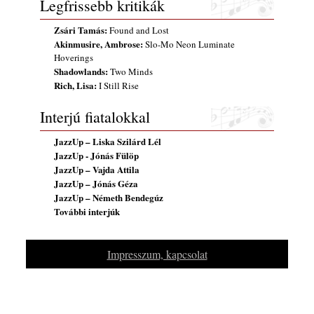
Legfrissebb kritikák
Vér, tornádó és jazz – megjelent a Daveform
Quintet és Kurt Rosenwinkel közös
Zsári Tamás:
Found and Lost
lemezének új előfutára, a Sharknado
Akinmusire, Ambrose:
Slo-Mo Neon Luminate
2026. július 31.
Hoverings
Shadowlands:
Two Minds
Magyar jazzmuzsikus szülők és zenész
Rich, Lisa:
I Still Rise
gyermekeik – 42. rész: Vörös László +
Vörösné Strausz Eszter + Vörös Bence
Interjú fiatalokkal
2026. július 30.
JazzUp – Liska Szilárd Lél
The Next Generation — 11. rész: Horváth
JazzUp - Jónás Fülöp
Szabolcs
JazzUp – Vajda Attila
2026. július 25.
JazzUp – Jónás Géza
FREE JAZZ ALBUMS 2026 - 134. rész
JazzUp – Németh Bendegúz
2026. július 16.
További interjúk
A free jazz kiemelkedő alakjai - 79. rész:
Marion Brown
Impresszum, kapcsolat
2026. július 13.