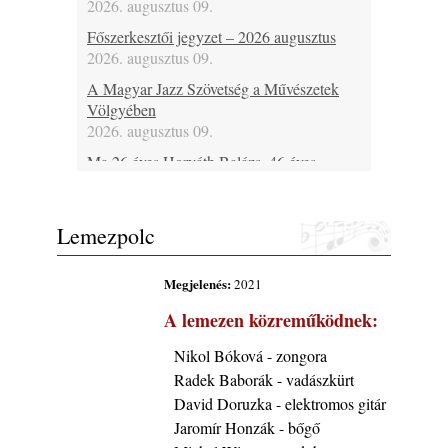
2026. augusztus 09.
Főszerkesztői jegyzet – 2026 augusztus
2026. augusztus 09.
A Magyar Jazz Szövetség a Művészetek
Völgyében
2026. augusztus 09.
Ma 26 éves Horváth Balázs, 46 éves
Bársony Bálint, 46 éves Spischak Dávid, 48
Fehérvári Attila, 53 éves Lebanov József, 69
éves Malecz Attila, 80 éves Pataki László és
Lemezpolc
75 éves Hugh Ragin
2026. augusztus 09.
Megjelenés:
2021
Ma lenne 100 éves Bill Napier
A lemezen közreműködnek:
2026. augusztus 09.
Ma 55 éve halt meg Len Hughes
Nikol Bóková - zongora
2026. augusztus 09.
Radek Baborák - vadászkürt
Ezen a napon – augusztus 9. (2026)
David Doruzka - elektromos gitár
2026. augusztus 09.
Jaromír Honzák - bőgő