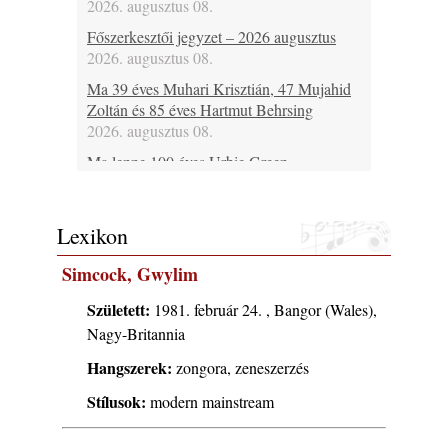
2026. augusztus 08.
Főszerkesztői jegyzet – 2026 augusztus
2026. augusztus 08.
Ma 39 éves Muhari Krisztián, 47 Mujahid
Zoltán és 85 éves Hartmut Behrsing
2026. augusztus 08.
Ma lenne 100 éves Urbie Green
2026. augusztus 08.
Ma 20 éve halt meg Duke Jordan
Lexikon
2026. augusztus 08.
Ez lesz idén a Balaton legkedvesebb
Simcock, Gwylim
eseménye: augusztus közepén érkezik a
Malomvölgy Fesztivál!
Született:
1981. február 24. , Bangor (Wales),
2026. augusztus 08.
Nagy-Britannia
2026-os jazzfesztiválok, amelyekről én is
Hangszerek:
zongora, zeneszerzés
tudok… 19. rész: XXXI. Szoboszlói
Stílusok:
Dixieland Napok (Hajdúszoboszló – 2026.
modern mainstream
augusztus 21-22-23.)
2026. augusztus 08.