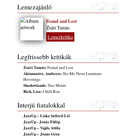
2026. augusztus 01.
Lemezajánló
2026-os jazzfesztiválok, amelyekről én is
tudok… 18. rész: Zempléni Fesztivál
Found and Lost
(Sátoraljaújhely – 2026. augusztus 13-23.)
Zsári Tamás
2026. augusztus 01.
Lemezkritika
Jazz-rock albumok 1986-ból - John Scofield
„Still Warm”
Legfrissebb kritikák
2026. augusztus 01.
Ma 40 éves Gyarmati Gábor és 54 éves
Zsári Tamás:
Found and Lost
Florian Ross
Akinmusire, Ambrose:
Slo-Mo Neon Luminate
2026. augusztus 01.
Hoverings
Shadowlands:
Two Minds
Vér, tornádó és jazz – megjelent a Daveform
Rich, Lisa:
I Still Rise
Quintet és Kurt Rosenwinkel közös
lemezének új előfutára, a Sharknado
Interjú fiatalokkal
2026. július 31.
A Grencsoport Lewis Jordan-nel a
JazzUp – Liska Szilárd Lél
JazzUp - Jónás Fülöp
Meseházban
JazzUp – Vajda Attila
2026. július 31.
JazzUp – Jónás Géza