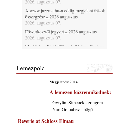
2026. augusztus 07.
A www.jazzma.hu-n eddig megjelent írások
összegzése – 2026 augusztus
2026. augusztus 07.
Főszerkesztői jegyzet – 2026 augusztus
2026. augusztus 07.
Ma 49 éves Pintér Tibor és 84 éves Caetano
Veloso
2026. augusztus 07.
Lemezpolc
Ma lenne 85 éves Howard Johnson
2026. augusztus 07.
Megjelenés:
2014
Ma 95 éve halt meg Bix Beiderbecke
2026. augusztus 07.
A lemezen közreműködnek:
Jazz-rock albumok 1985-ből - Issei Noro
Gwylim Simcock - zongora
„Sweet Sphere”
Yuri Goloubev - bőgő
2026. augusztus 07.
Ezen a napon – augusztus 7. (2026)
Reverie at Schloss Elmau
2026. augusztus 07.