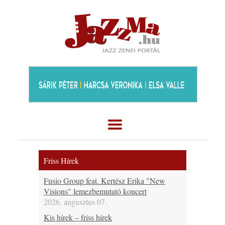
Friss Hírek
Fusio Group feat. Kertész Erika "New
Visions" lemezbemutató koncert
2026. augusztus 07.
Kis hírek – friss hírek